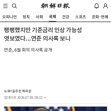
국제
오피니언
정치
사회
건강
스포츠
문화·연예
팽팽했지만 기준금리 인상 가능성
엿보였다...연준 의사록 보니
연준, 6월 회의 의사록 공개
뉴욕=윤주헌 특파원
업데이트
2026.07.09. 09:32