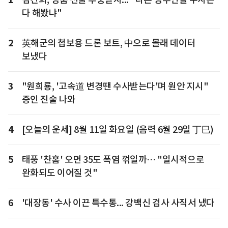
다 해봤냐"
2
英해군의 첩보용 드론 보트, 中으로 몰래 데이터
보냈다
3
"원희룡, '고속道 변경땐 수사받는다'며 원안 지시"
증인 진술 나와
4
[오늘의 운세] 8월 11일 화요일 (음력 6월 29일 丁巳)
5
태풍 '찬홈' 오면 35도 폭염 꺾일까… "일시적으로
완화되도 이어질 것"
6
'대장동' 수사 이끈 특수통... 강백신 검사 사직서 냈다