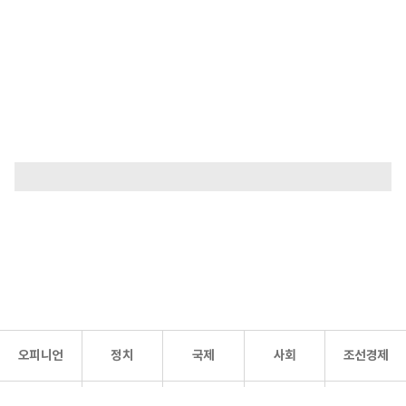
오피니언
정치
국제
사회
조선경제
문화·
조선
스포츠
건강
조선몰