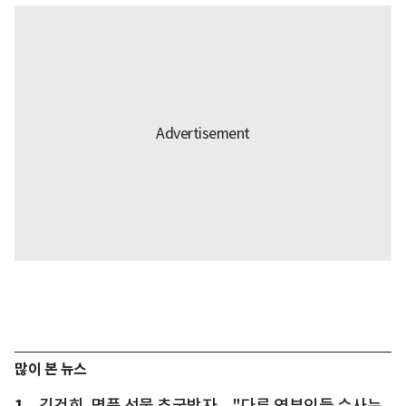
많이 본 뉴스
1
김건희, 명품 선물 추궁받자... "다른 영부인들 수사는