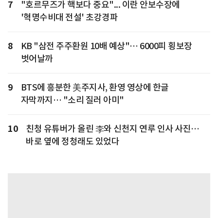
7
"호르무즈가 핵보다 중요"... 이란 안보수장에
'혁명수비대 전설' 초강경파
8
KB "삼전 주주환원 10배 예상"… 6000피 횡보장
벗어날까
9
BTS에 흥분한 美주지사, 환영 영상에 한글
자막까지… "소리 질러 아미"
10
친청 유튜버가 올린 李와 신천지 연루 인사 사진…
바로 옆에 정청래도 있었다