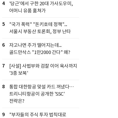
4
'당근'에서 구한 20대 가사도우미,
어머니 유품 훔쳐가
5
"국가 폭력" "돈키호테 정책"...
서울시 부동산 토론회, 정부 난타
6
자고나면 주가 떨어지는데...
골드만삭스 "1만2000 간다" 왜?
7
[사설] 사법부와 검찰 이어 육사까지
'3종 보복'
8
통합 대한항공 맞설 카드 꺼냈다…
트리니티항공이 공개한 'SSC'
전략은?
9
"부자들의 주식 투자 법칙대로