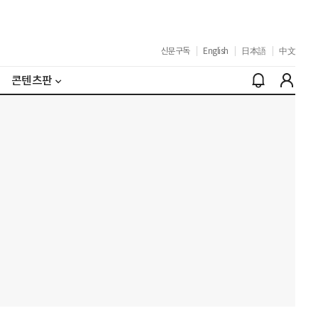
신문구독
|
English
|
日本語
|
中文
콘텐츠판