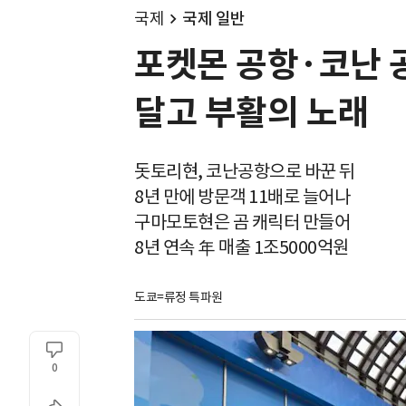
국제
국제 일반
포켓몬 공항·코난 
달고 부활의 노래
돗토리현, 코난공항으로 바꾼 뒤
8년 만에 방문객 11배로 늘어나
구마모토현은 곰 캐릭터 만들어
8년 연속 年 매출 1조5000억원
도쿄=류정 특파원
0