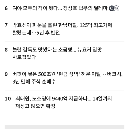
6
여야 모두의 적이 됐다... 정성호 법무의 딜레마
7
박효신이 피눈물 흘린 한남더힐, 125억 최고가에
팔렸는데…5년 후 반전
8
놀런 감독도 맛봤다는 소금빵... 뉴요커 입맛
사로잡았다
9
버핏이 쌓은 500조원 '현금 성벽' 허문 아벨… 버크셔,
3년 만에 주식 순매수
10
최태원, 노소영에 9440억 지급하나... 14일까지
재상고 않으면 확정