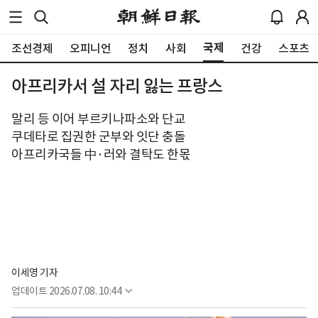
국제
조선경제
오피니언
정치
사회
건강
스포츠
아프리카서 설 자리 잃는 프랑스
말리 등 이어 부르키나파소와 단교
쿠데타로 집권한 군부와 잇단 충돌
아프리카국들 中·러와 결탁도 한몫
이세영 기자
업데이트
2026.07.08. 10:44