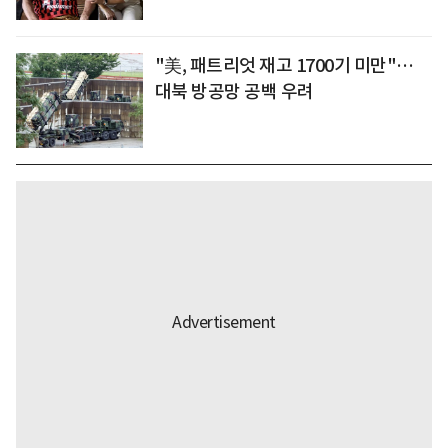
"美, 패트리엇 재고 1700기 미만"…
대북 방공망 공백 우려