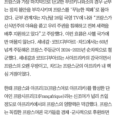
프랑스와 가장 마지막으로 단교한 부르키나파소의 경우 군부
는 정치 불안을 부각시키며 프랑스를 ‘무능한 적폐’로 몰아
갔다. 군부 관계자는 지난달 26일 국영 TV에 나와 “프랑스가
신식민주의 야욕을 품고 우리 주권을 침해하고 전복 세력을
배후 지원하고 있다”고 주장했다. 이런 흐름은 사헬 국가에
만 머물지 않는다. 세네갈·코트디부아르·차드에서는 60년
넘게 주둔해온 프랑스 주둔군이 2024~2025년 순차적으로 철
군했다. 세네갈과 코트디부아르는 서아프리카의 강국이면서
프랑스의 오랜 우방이고, 차드는 프랑스군의 아프리카 내 핵
심 거점이었다.
한때 프랑스와 아프리크(프랑스어로 아프리카)를 합성한 단
어인 프랑사프리크(Françafrique)라는 신조어가 널리 쓰일
정도로 아프리카에서의 프랑스의 영향력은 막강했다. 프랑스
는 독립한 프랑스어권 국가들을 경제·군사적으로 후원하면