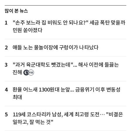
많이 본 뉴스
1
"손주 보느라 집 비워도 안 되나요?" 세금 폭탄 맞을까
민원 쏟아졌다
2
애들 노는 물놀이장에 구렁이가 나타났다
3
"과거 육군대학도 뺏겼는데"... 해사 이전에 들끓는
진해
4
환율 어느새 1300원대 눈앞... 금융위기 이후 변동성
최대
5
119세 코스타리카 남성, 세계 최고령 도전… "비결은
일하고, 잘 먹는 것"