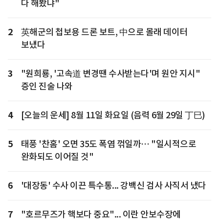
다 해봤냐"
2
英해군의 첩보용 드론 보트, 中으로 몰래 데이터
보냈다
3
"원희룡, '고속道 변경땐 수사받는다'며 원안 지시"
증인 진술 나와
4
[오늘의 운세] 8월 11일 화요일 (음력 6월 29일 丁巳)
5
태풍 '찬홈' 오면 35도 폭염 꺾일까… "일시적으로
완화되도 이어질 것"
6
'대장동' 수사 이끈 특수통... 강백신 검사 사직서 냈다
7
"호르무즈가 핵보다 중요"... 이란 안보수장에