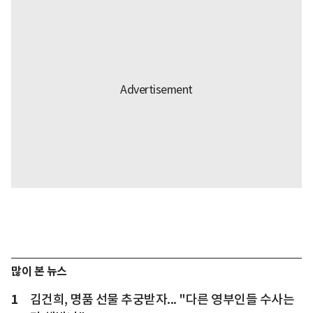
많이 본 뉴스
1
김건희, 명품 선물 추궁받자... "다른 영부인들 수사는