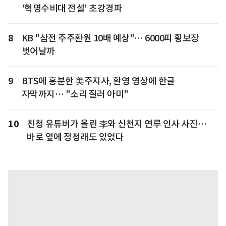
'혁명수비대 전설' 초강경파
8
KB "삼전 주주환원 10배 예상"… 6000피 횡보장
벗어날까
9
BTS에 흥분한 美주지사, 환영 영상에 한글
자막까지… "소리 질러 아미"
10
친청 유튜버가 올린 李와 신천지 연루 인사 사진…
바로 옆에 정청래도 있었다