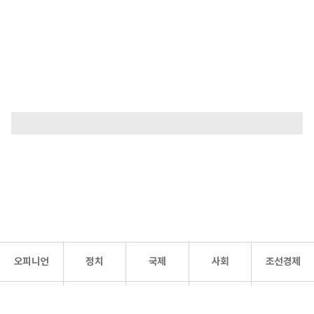
오피니언
정치
국제
사회
조선경제
문화·
조선
스포츠
건강
조선몰
연예
리더스