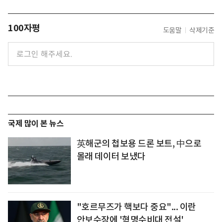
100자평
도움말
삭제기준
국제 많이 본 뉴스
英해군의 첩보용 드론 보트, 中으로
몰래 데이터 보냈다
"호르무즈가 핵보다 중요"... 이란
안보수장에 '혁명수비대 전설'