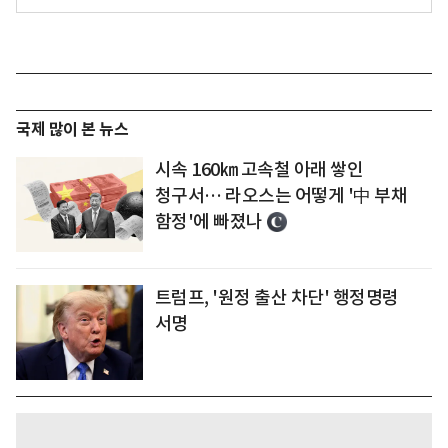
국제 많이 본 뉴스
시속 160㎞ 고속철 아래 쌓인
청구서… 라오스는 어떻게 '中 부채
함정'에 빠졌나
트럼프, '원정 출산 차단' 행정명령
서명