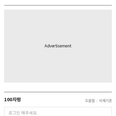
100자평
도움말
삭제기준