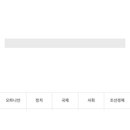
오피니언
정치
국제
사회
조선경제
문화·
조선
스포츠
건강
조선몰
연예
리더스