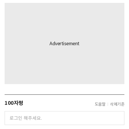
100자평
도움말
삭제기준