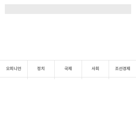
오피니언
정치
국제
사회
조선경제
문화·
조선
스포츠
건강
조선몰
연예
리더스
조선일보 공식 SNS
개인정보처리방침
사이트맵