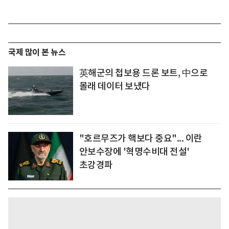
국제 많이 본 뉴스
英해군의 첩보용 드론 보트, 中으로
몰래 데이터 보냈다
"호르무즈가 핵보다 중요"... 이란
안보수장에 '혁명수비대 전설'
초강경파