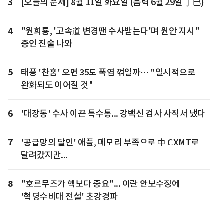
3
[오늘의 운세] 8월 11일 화요일 (음력 6월 29일 丁巳)
4
"원희룡, '고속道 변경땐 수사받는다'며 원안 지시"
증인 진술 나와
5
태풍 '찬홈' 오면 35도 폭염 꺾일까… "일시적으로
완화되도 이어질 것"
6
'대장동' 수사 이끈 특수통... 강백신 검사 사직서 냈다
7
'공급망의 달인' 애플, 메모리 부족으로 中 CXMT로
달려갔지만...
8
"호르무즈가 핵보다 중요"... 이란 안보수장에
'혁명수비대 전설' 초강경파