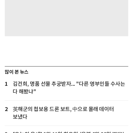
많이 본 뉴스
1
김건희, 명품 선물 추궁받자... "다른 영부인들 수사는
다 해봤냐"
2
英해군의 첩보용 드론 보트, 中으로 몰래 데이터
보냈다