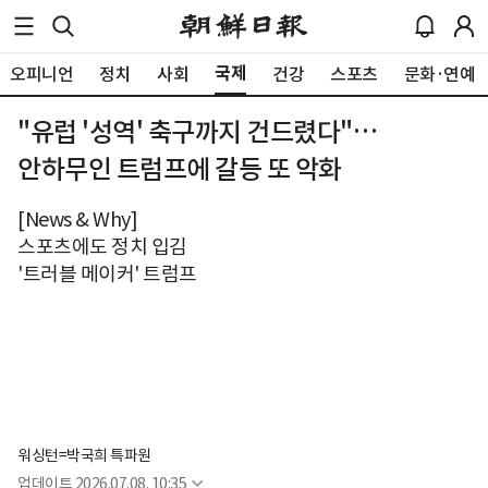
국제
오피니언
정치
사회
건강
스포츠
문화·연예
"유럽 '성역' 축구까지 건드렸다"…
안하무인 트럼프에 갈등 또 악화
[News & Why]
스포츠에도 정치 입김
'트러블 메이커' 트럼프
워싱턴=박국희 특파원
업데이트
2026.07.08. 10:35