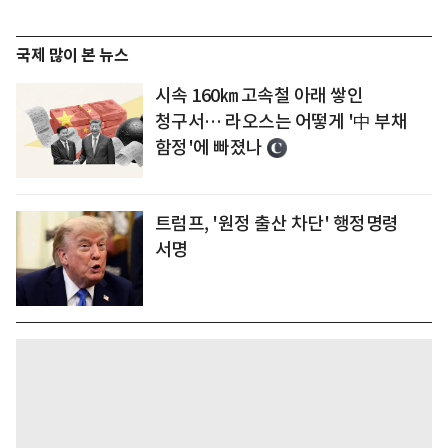
국제 많이 본 뉴스
시속 160㎞ 고속철 아래 쌓인
청구서… 라오스는 어떻게 '中 부채
함정'에 빠졌나
트럼프, '원정 출산 차단' 행정명령
서명