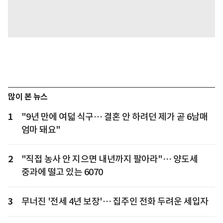
많이 본 뉴스
1
"9년 만에 여덟 식구… 결혼 안 하려던 제가 곧 6남매
엄마 돼요"
2
"직접 농사 안 지으면 내년까지 팔아라"… 양도세
중과에 떨고 있는 6070
3
무너진 '전세 4년 보장'… 집주인 전화 두려운 세입자