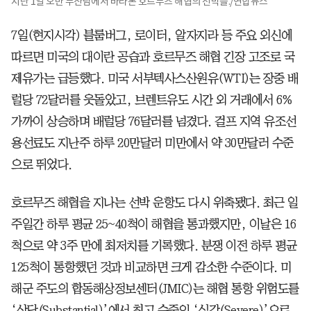
지난 1일 오만 무산담에서 바라본 호르무즈 해협의 선박들./연합뉴스
7일(현지시각) 블룸버그, 로이터, 알자지라 등 주요 외신에
따르면 미국의 대이란 공습과 호르무즈 해협 긴장 고조로 국
제유가는 급등했다. 미국 서부텍사스산원유(WTI)는 장중 배
럴당 72달러를 웃돌았고, 브렌트유도 시간 외 거래에서 6%
가까이 상승하며 배럴당 76달러를 넘겼다. 걸프 지역 유조선
용선료도 지난주 하루 20만달러 미만에서 약 30만달러 수준
으로 뛰었다.
호르무즈 해협을 지나는 선박 운항도 다시 위축됐다. 최근 일
주일간 하루 평균 25~40척이 해협을 통과했지만, 이날은 16
척으로 약 3주 만에 최저치를 기록했다. 분쟁 이전 하루 평균
125척이 통항했던 것과 비교하면 크게 감소한 수준이다. 미
해군 주도의 합동해상정보센터(JMIC)는 해협 통항 위험도를
‘상당(Substantial)’에서 최고 수준인 ‘심각(Severe)’으로