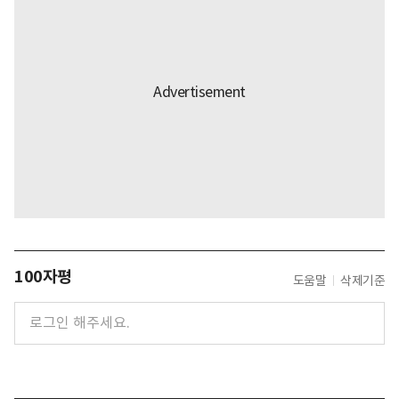
100자평
도움말
삭제기준