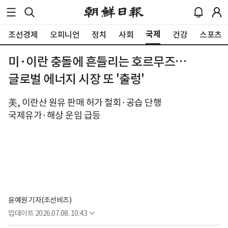
국제
조선경제
오피니언
정치
사회
건강
스포츠
미·이란 충돌에 흔들리는 호르무즈…
글로벌 에너지 시장 또 '출렁'
美, 이란산 원유 판매 허가 철회·공습 단행
국제유가·해상 운임 급등
윤예원 기자(조선비즈)
업데이트
2026.07.08. 10:43