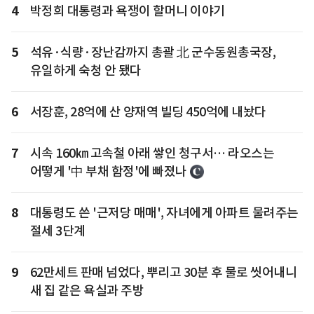
4
박정희 대통령과 욕쟁이 할머니 이야기
5
석유·식량·장난감까지 총괄 北 군수동원총국장,
유일하게 숙청 안 됐다
6
서장훈, 28억에 산 양재역 빌딩 450억에 내놨다
7
시속 160㎞ 고속철 아래 쌓인 청구서… 라오스는
어떻게 '中 부채 함정'에 빠졌나
8
대통령도 쓴 '근저당 매매', 자녀에게 아파트 물려주는
절세 3단계
9
62만세트 판매 넘었다, 뿌리고 30분 후 물로 씻어내니
새 집 같은 욕실과 주방