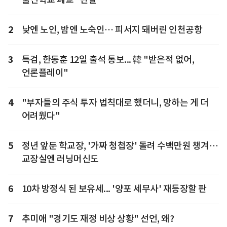
2
낮엔 노인, 밤엔 노숙인… 피서지 돼버린 인천공항
3
특검, 한동훈 12일 출석 통보... 韓 "받은적 없어,
언론플레이"
4
"부자들의 주식 투자 법칙대로 했더니, 망하는 게 더
어려웠다"
5
정년 앞둔 학교장, '가짜 청첩장' 돌려 수백만원 챙겨…
교장실엔 러닝머신도
6
10차 방정식 된 보유세... '양포 세무사' 재등장할 판
7
추미애 "경기도 재정 비상 상황" 선언, 왜?