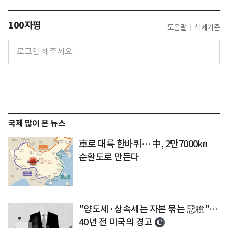
100자평
도움말
삭제기준
국제 많이 본 뉴스
車로 대륙 한바퀴… 中, 2만7000㎞
순환도로 만든다
"양도세·상속세는 자본 묶는 惡稅"…
40년 전 미국의 경고