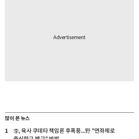
많이 본 뉴스
1
李, 육사 쿠데타 책임론 후폭풍...野 "연좌제로
출신학교 폐교" 반발