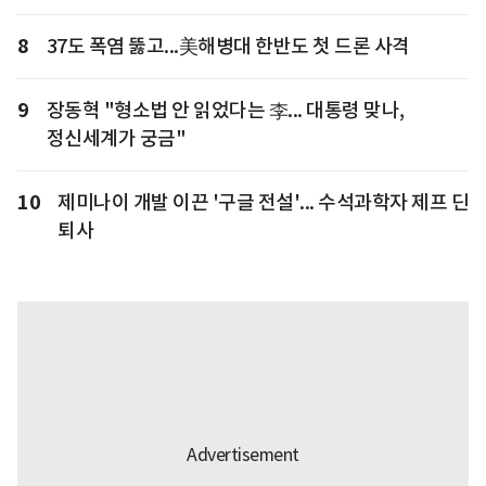
8
37도 폭염 뚫고...美해병대 한반도 첫 드론 사격
9
장동혁 "형소법 안 읽었다는 李... 대통령 맞나,
정신세계가 궁금"
10
제미나이 개발 이끈 '구글 전설'... 수석과학자 제프 딘
퇴사