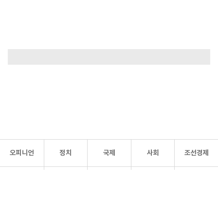
오피니언
정치
국제
사회
조선경제
문화·
조선
스포츠
건강
조선몰
연예
리더스
조선일보 공식 SNS