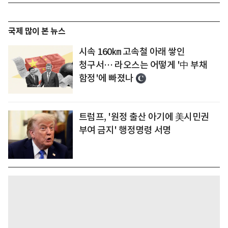
국제 많이 본 뉴스
시속 160㎞ 고속철 아래 쌓인
청구서… 라오스는 어떻게 '中 부채
함정'에 빠졌나
트럼프, '원정 출산 아기에 美시민권
부여 금지' 행정명령 서명