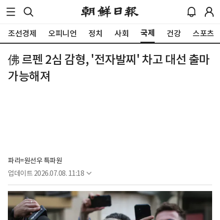
국제
조선경제
오피니언
정치
사회
건강
스포츠
佛 르펜 2심 감형, '전자발찌' 차고 대선 출마
가능해져
파리=원선우 특파원
업데이트
2026.07.08. 11:18