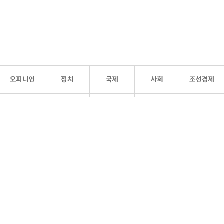
오피니언
정치
국제
사회
조선경제
문화·
조선
스포츠
건강
조선몰
연예
리더스
조선일보 공식 SNS
개인정보처리방침
사이트맵
Copyright 조선일보 All rights reserved. 무단 전재 및 재배포 금지.