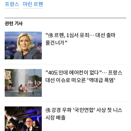
프랑스
마린 르펜
관련 기사
"佛 르펜, 1심서 유죄… 대선 출마
물건너가"
"40도인데 에어컨이 없다"… 프랑스
대선 이슈로 떠오른 '역대급 폭염'
佛 강경 우파 '국민연합' 사상 첫 니스
시장 배출