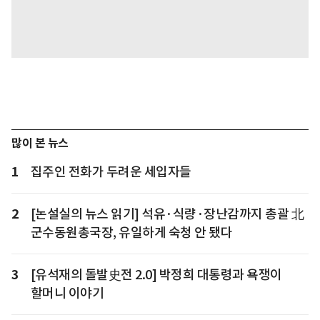
많이 본 뉴스
1
집주인 전화가 두려운 세입자들
2
[논설실의 뉴스 읽기] 석유·식량·장난감까지 총괄 北
군수동원총국장, 유일하게 숙청 안 됐다
3
[유석재의 돌발史전 2.0] 박정희 대통령과 욕쟁이
할머니 이야기