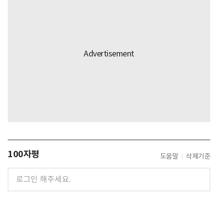
100자평
도움말
삭제기준