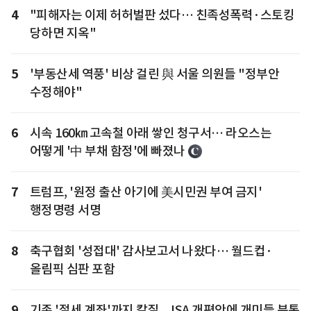
4
"피해자는 이제 허허벌판 섰다… 친족성폭력·스토킹
당하면 지옥"
5
'부동산세 역풍' 비상 걸린 與 서울 의원들 "정부안
수정해야"
6
시속 160㎞ 고속철 아래 쌓인 청구서… 라오스는
어떻게 '中 부채 함정'에 빠졌나
7
트럼프, '원정 출산 아기에 美시민권 부여 금지'
행정명령 서명
8
축구협회 '성접대' 감사보고서 나왔다… 월드컵·
올림픽 심판 포함
9
기존 '절세 계좌'까지 칼질... ISA 개편안에 개미들 분통