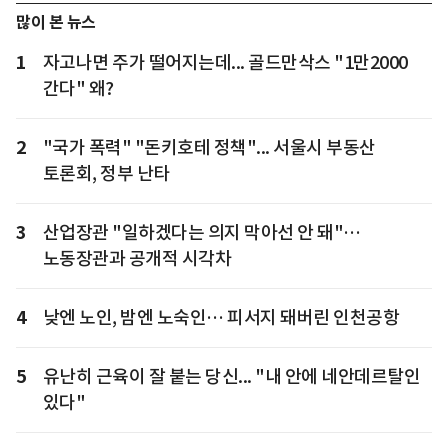
많이 본 뉴스
1
자고나면 주가 떨어지는데... 골드만삭스 "1만2000
간다" 왜?
2
"국가 폭력" "돈키호테 정책"... 서울시 부동산
토론회, 정부 난타
3
산업장관 "일하겠다는 의지 막아선 안 돼"…
노동장관과 공개적 시각차
4
낮엔 노인, 밤엔 노숙인… 피서지 돼버린 인천공항
5
유난히 근육이 잘 붙는 당신... "내 안에 네안데르탈인
있다"