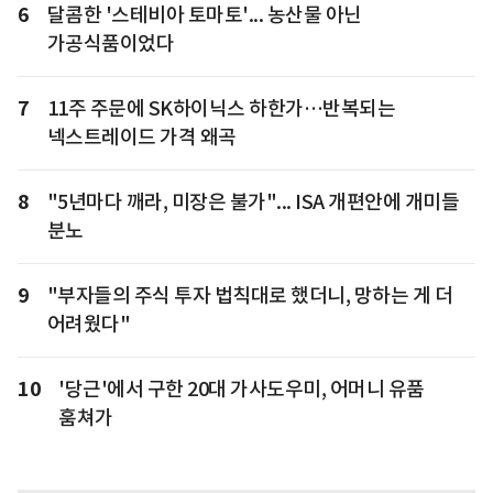
6
달콤한 '스테비아 토마토'... 농산물 아닌
가공식품이었다
7
11주 주문에 SK하이닉스 하한가…반복되는
넥스트레이드 가격 왜곡
8
"5년마다 깨라, 미장은 불가"... ISA 개편안에 개미들
분노
9
"부자들의 주식 투자 법칙대로 했더니, 망하는 게 더
어려웠다"
10
'당근'에서 구한 20대 가사도우미, 어머니 유품
훔쳐가