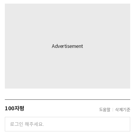
100자평
도움말
삭제기준