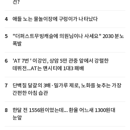
건?
4
애들 노는 물놀이장에 구렁이가 나타났다
5
"더퍼스트무빙캐슬에 의원님이나 사세요" 2030 분노
폭발
6
'AT 7번 ' 이강인, 상암 5만 관중 앞에서 강렬한
데뷔전...AT는 맨시티에 1대3 패배
7
단백질 달걀의 3배·밀가루 제로, 노화를 늦추는 가장
간편한 아침 습관
8
한달 전 1556원이었는데... 환율 어느새 1300원대
눈앞