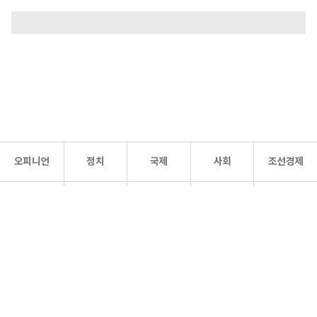
오피니언
정치
국제
사회
조선경제
문화·
조선
스포츠
건강
조선몰
연예
리더스
조선일보 공식 SNS
개인정보처리방침
사이트맵