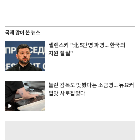
국제 많이 본 뉴스
젤렌스키 "北 5만명 파병... 한국의
지원 절실"
놀런 감독도 맛봤다는 소금빵... 뉴요커
입맛 사로잡았다