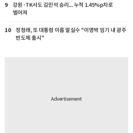
9
강원·TK서도 김민석 승리... 누적 1.45%p차로
벌어져
10
정청래, 또 대통령 이름 말실수 "이명박 임기 내 광주
반도체 출시"