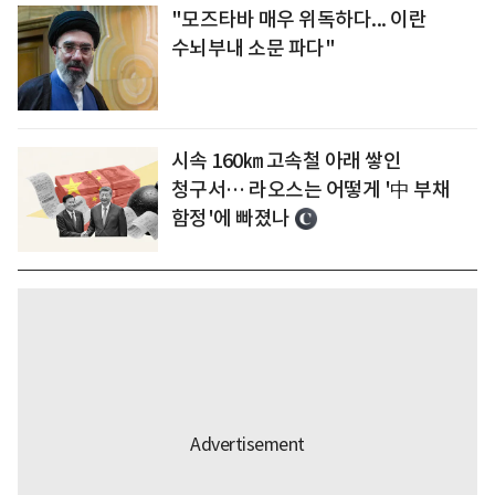
"모즈타바 매우 위독하다... 이란
수뇌부내 소문 파다"
시속 160㎞ 고속철 아래 쌓인
청구서… 라오스는 어떻게 '中 부채
함정'에 빠졌나