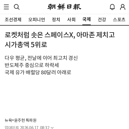
국제
조선경제
오피니언
정치
사회
건강
스포츠
로켓처럼 솟은 스페이스X, 아마존 제치고
시가총액 5위로
다우 평균, 전날에 이어 최고치 경신
반도체주 중심으로 하락세
국제 유가 배럴당 80달러 아래로
뉴욕=윤주헌 특파원
업데이트
2026.06.17. 08:32