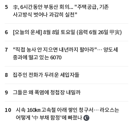
5
李, 6시간동안 부동산 회의... "주택공급, 기존
사고방식 벗어나 과감히 실천"
6
[오늘의 운세] 8월 8일 토요일 (음력 6월 26일 甲寅)
7
"직접 농사 안 지으면 내년까지 팔아라"… 양도세
중과에 떨고 있는 6070
8
집주인 전화가 두려운 세입자들
9
그들은 왜 폭염에 청첩장 내밀까
10
시속 160㎞ 고속철 아래 쌓인 청구서… 라오스는
어떻게 '中 부채 함정'에 빠졌나