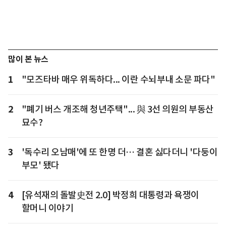
많이 본 뉴스
1
"모즈타바 매우 위독하다... 이란 수뇌부내 소문 파다"
2
"폐기 버스 개조해 청년주택"... 與 3선 의원의 부동산
묘수?
3
'독수리 오남매'에 또 한명 더… 결혼 싫다더니 '다둥이
부모' 됐다
4
[유석재의 돌발史전 2.0] 박정희 대통령과 욕쟁이
할머니 이야기