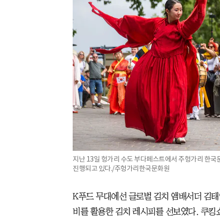
지난 13일 헝가리 수도 부다페스트에서 주헝가리 한국문
진행되고 있다./주헝가리한국문화원
K푸드 무대에선 글로벌 김치 앰배서더 김태
비를 활용한 김치 레시피를 선보였다. 쿠킹