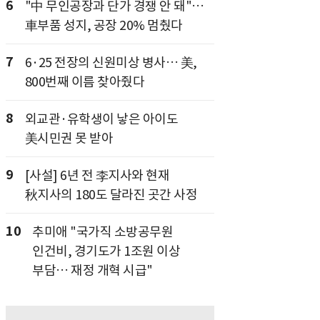
6
"中 무인공장과 단가 경쟁 안 돼"…
車부품 성지, 공장 20% 멈췄다
7
6·25 전장의 신원미상 병사… 美,
800번째 이름 찾아줬다
8
외교관·유학생이 낳은 아이도
美시민권 못 받아
9
[사설] 6년 전 李지사와 현재
秋지사의 180도 달라진 곳간 사정
10
추미애 "국가직 소방공무원
인건비, 경기도가 1조원 이상
부담… 재정 개혁 시급"