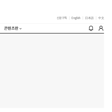
신문구독
|
English
|
日本語
|
中文
콘텐츠판