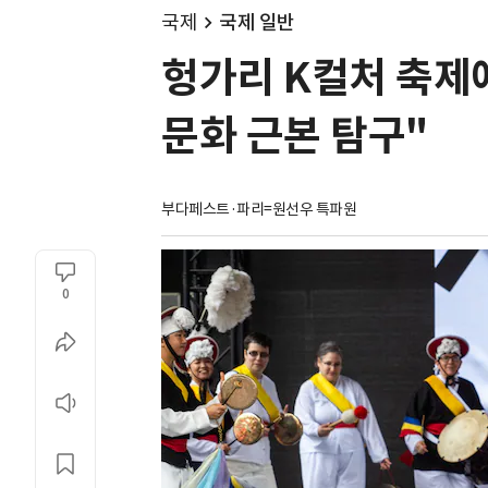
국제
국제 일반
헝가리 K컬처 축제에
문화 근본 탐구"
부다페스트·파리=원선우 특파원
0