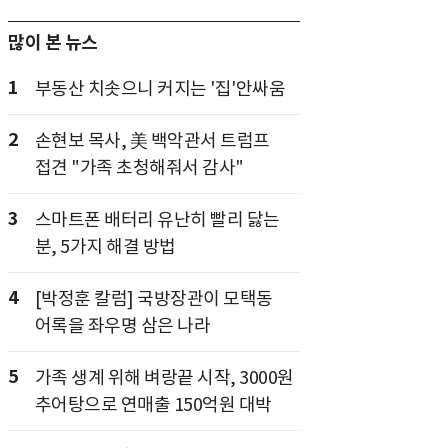
많이 본 뉴스
1
부동산 치솟으니 커지는 '집'안싸움
2
손현보 목사, 美 백악관서 트럼프
접견 "가족 초청해줘서 감사"
3
스마트폰 배터리 유난히 빨리 닳는
분, 5가지 해결 방법
4
[박정훈 칼럼] 국방장관이 모택동
어록을 좌우명 삼은 나라
5
가족 생계 위해 벼랑끝 시작, 3000원
추어탕으로 연매출 150억원 대박