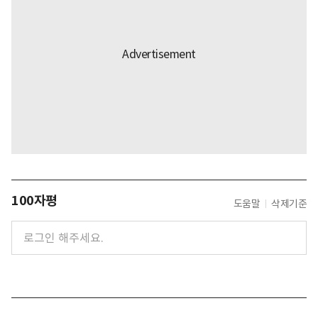
100자평
도움말
삭제기준