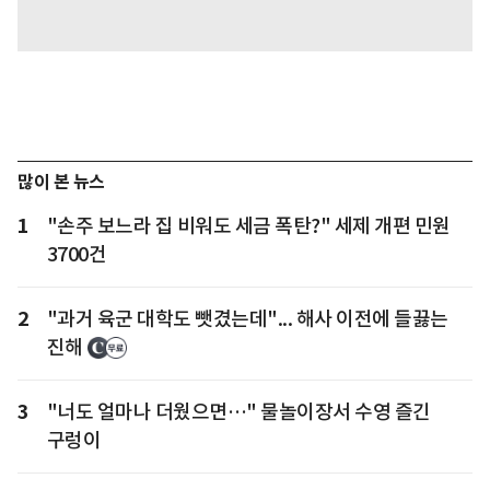
많이 본 뉴스
1
"손주 보느라 집 비워도 세금 폭탄?" 세제 개편 민원
3700건
2
"과거 육군 대학도 뺏겼는데"... 해사 이전에 들끓는
진해
3
"너도 얼마나 더웠으면…" 물놀이장서 수영 즐긴
구렁이