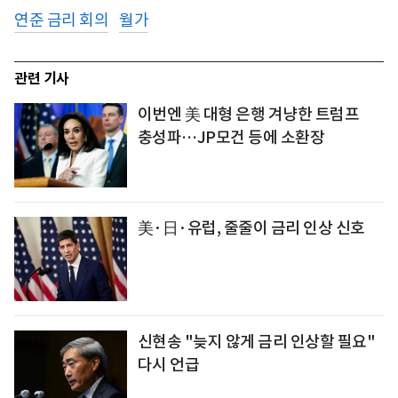
연준 금리 회의
월가
관련 기사
이번엔 美 대형 은행 겨냥한 트럼프
충성파…JP모건 등에 소환장
美·日·유럽, 줄줄이 금리 인상 신호
신현송 "늦지 않게 금리 인상할 필요"
다시 언급