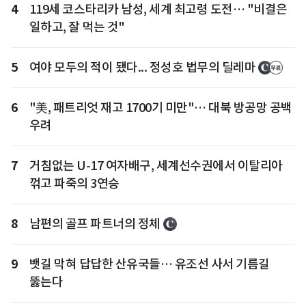
4
119세 코스타리카 남성, 세계 최고령 도전… "비결은
일하고, 잘 먹는 것"
5
여야 모두의 적이 됐다... 정성호 법무의 딜레마
6
"美, 패트리엇 재고 1700기 미만"… 대북 방공망 공백
우려
7
거침없는 U-17 여자배구, 세계선수권에서 이탈리아
꺾고 파죽의 3연승
8
남편의 골프 파트너의 정체
9
뱃길 막혀 답답한 산유국들… 유조선 사서 기름길
뚫는다