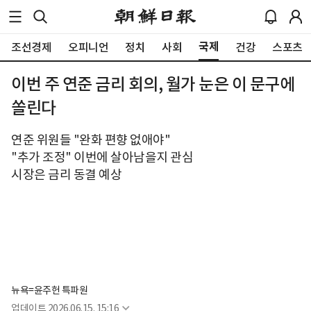
국제
조선경제
오피니언
정치
사회
건강
스포츠
이번 주 연준 금리 회의, 월가 눈은 이 문구에
쏠린다
연준 위원들 "완화 편향 없애야"
"추가 조정" 이번에 살아남을지 관심
시장은 금리 동결 예상
뉴욕=윤주헌 특파원
업데이트
2026.06.15. 15:16