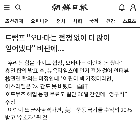
국제
조선경제
오피니언
정치
사회
건강
스포츠
트럼프 "오바마는 전쟁 없이 더 많이
얻어냈다" 비판에...
"우리는 힘을 가지고 협상, 오바마는 이란에 돈 줬다"
휴전 합의 발표 후, 뉴욕타임스에 먼저 전화 걸어 인터뷰
核관련 합의는 미정인데 "이란이 핵 가졌더라면,
이스라엘은 2시간도 못 버텼다" 自評
호르무즈 해협 통행 무료도 일단 60일 간인데 "영구적"
주장
"이란이 또 군사공격하면, 美는 중동 국가들 수익의 20%
받고 '수호자' 될 것"