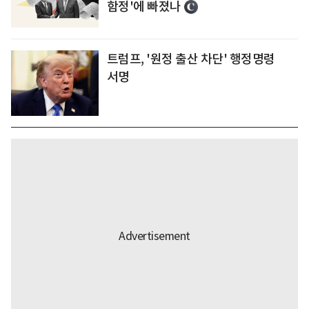
함정'에 빠졌나
트럼프, '원정 출산 차단' 행정명령
서명