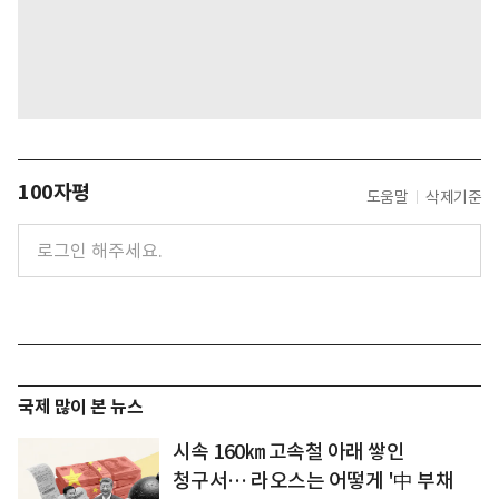
100자평
도움말
삭제기준
국제 많이 본 뉴스
시속 160㎞ 고속철 아래 쌓인
청구서… 라오스는 어떻게 '中 부채