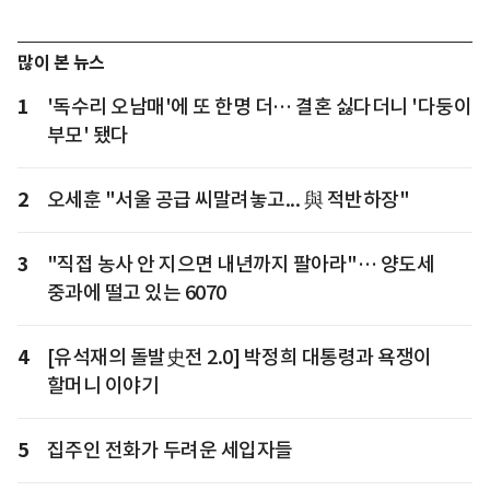
많이 본 뉴스
1
'독수리 오남매'에 또 한명 더… 결혼 싫다더니 '다둥이
부모' 됐다
2
오세훈 "서울 공급 씨말려놓고... 與 적반하장"
3
"직접 농사 안 지으면 내년까지 팔아라"… 양도세
중과에 떨고 있는 6070
4
[유석재의 돌발史전 2.0] 박정희 대통령과 욕쟁이
할머니 이야기
5
집주인 전화가 두려운 세입자들