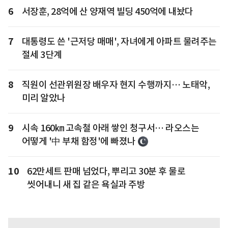
6
서장훈, 28억에 산 양재역 빌딩 450억에 내놨다
7
대통령도 쓴 '근저당 매매', 자녀에게 아파트 물려주는
절세 3단계
8
직원이 선관위원장 배우자 현지 수행까지… 노태악,
미리 알았나
9
시속 160㎞ 고속철 아래 쌓인 청구서… 라오스는
어떻게 '中 부채 함정'에 빠졌나
10
62만세트 판매 넘었다, 뿌리고 30분 후 물로
씻어내니 새 집 같은 욕실과 주방