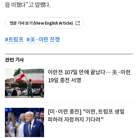
을 미쳤다”고 말했다.
영문 기사 보기 (View English Article)
#
트럼프
#
美·이란 전쟁
관련 기사
이란전 107일 만에 끝났다… 美·이란
19일 종전 서명
[미·이란 종전] "이란, 트럼프 생일
피하려 자정까지 기다려"