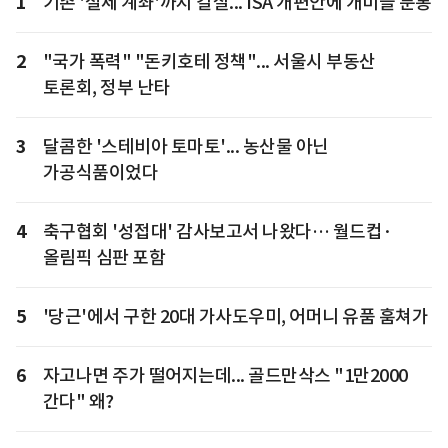
1
기존 '절세 계좌'까지 칼질... ISA 개편안에 개미들 분통
2
"국가 폭력" "돈키호테 정책"... 서울시 부동산
토론회, 정부 난타
3
달콤한 '스테비아 토마토'... 농산물 아닌
가공식품이었다
4
축구협회 '성접대' 감사보고서 나왔다… 월드컵·
올림픽 심판 포함
5
'당근'에서 구한 20대 가사도우미, 어머니 유품 훔쳐가
6
자고나면 주가 떨어지는데... 골드만삭스 "1만2000
간다" 왜?