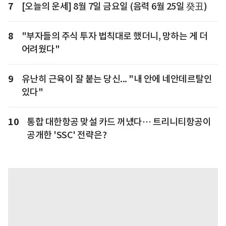
7
[오늘의 운세] 8월 7일 금요일 (음력 6월 25일 癸丑)
8
"부자들의 주식 투자 법칙대로 했더니, 망하는 게 더
어려웠다"
9
유난히 근육이 잘 붙는 당신... "내 안에 네안데르탈인
있다"
10
통합 대한항공 맞설 카드 꺼냈다… 트리니티항공이
공개한 'SSC' 전략은?