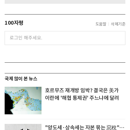
100자평
도움말
삭제기준
국제 많이 본 뉴스
호르무즈 재개방 임박? 결국은 美가
이란에 '해협 통제권' 주느냐에 달려
"양도세·상속세는 자본 묶는 惡稅"…