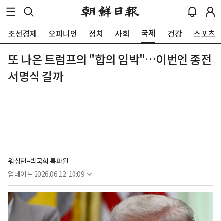
국제
조선경제
오피니언
정치
사회
건강
스포츠
또 나온 트럼프의 "합의 임박"…이번엔 종전
서명식 갈까
워싱턴=박국희 특파원
업데이트
2026.06.12. 10:09