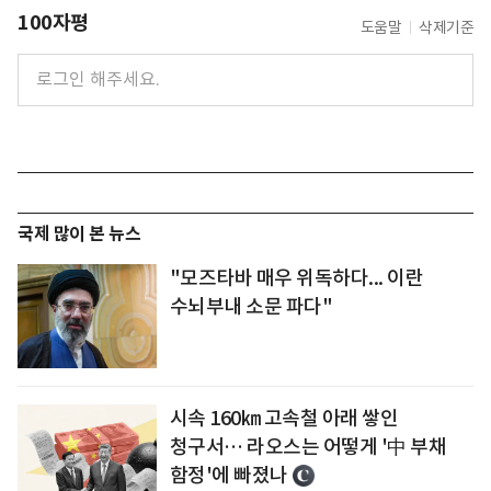
100자평
도움말
삭제기준
국제 많이 본 뉴스
"모즈타바 매우 위독하다... 이란
수뇌부내 소문 파다"
시속 160㎞ 고속철 아래 쌓인
청구서… 라오스는 어떻게 '中 부채
함정'에 빠졌나