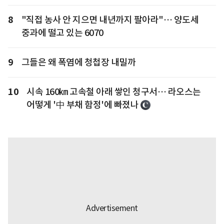
8
"직접 농사 안 지으면 내년까지 팔아라"… 양도세
중과에 떨고 있는 6070
9
그들은 왜 폭염에 청첩장 내밀까
10
시속 160㎞ 고속철 아래 쌓인 청구서… 라오스는
어떻게 '中 부채 함정'에 빠졌나