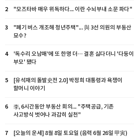
2
"모즈타바 매우 위독하다... 이란 수뇌부내 소문 파다"
3
"폐기 버스 개조해 청년주택"... 與 3선 의원의 부동산
묘수?
4
'독수리 오남매'에 또 한명 더… 결혼 싫다더니 '다둥이
부모' 됐다
5
[유석재의 돌발史전 2.0] 박정희 대통령과 욕쟁이
할머니 이야기
6
李, 6시간동안 부동산 회의... "주택공급, 기존
사고방식 벗어나 과감히 실천"
7
[오늘의 운세] 8월 8일 토요일 (음력 6월 26일 甲寅)