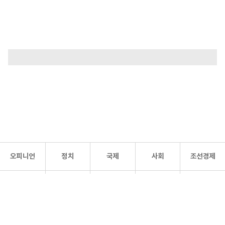
오피니언
정치
국제
사회
조선경제
문화·
조선
스포츠
건강
조선몰
연예
리더스
조선일보 공식 SNS