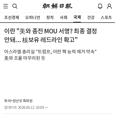
국제
조선경제
오피니언
정치
사회
건강
스포츠
이란 "美와 종전 MOU 서명? 최종 결정
안돼... 核보유 레드라인 확고"
이스라엘 총리실 "트럼프, 이란 핵 능력 제거 약속"
美와 조율 마무리된 듯
파리=원선우 특파원
업데이트
2026.06.12. 10:09