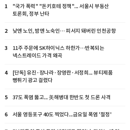
1
"국가 폭력" "돈키호테 정책"... 서울시 부동산
토론회, 정부 난타
2
낮엔 노인, 밤엔 노숙인… 피서지 돼버린 인천공항
3
11주 주문에 SK하이닉스 하한가…반복되는
넥스트레이드 가격 왜곡
4
[단독] 유진·장나라·장영란·서정희... 뷰티제품
뻥튀기 광고 걸렸다
5
37도 폭염 뚫고... 美해병대 한반도 첫 드론 사격
6
서울 영등포구 40도 찍었다...금요일 폭염 '절정'