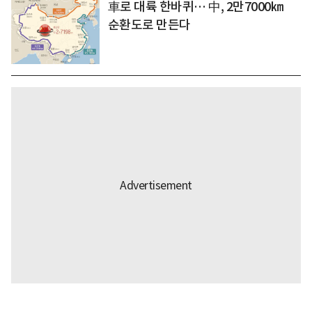
車로 대륙 한바퀴… 中, 2만7000㎞
순환도로 만든다