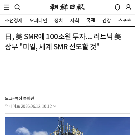
국제
조선경제
오피니언
정치
사회
건강
스포츠
日, 美 SMR에 100조원 투자... 러트닉 美
상무 "미일, 세계 SMR 선도할 것"
도쿄=류정 특파원
업데이트
2026.06.12. 10:12