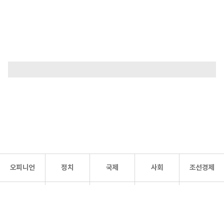
오피니언
정치
국제
사회
조선경제
문화·
조선
스포츠
건강
조선몰
연예
리더스