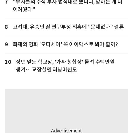
7
"부자들의 주식 투자 법칙대로 했더니, 망하는 게 더
어려웠다"
8
고려대, 유승민 딸 연구부정 의혹에 "문제없다" 결론
9
화제의 영화 '오디세이' 꼭 아이맥스로 봐야 할까?
10
정년 앞둔 학교장, '가짜 청첩장' 돌려 수백만원
챙겨… 교장실엔 러닝머신도