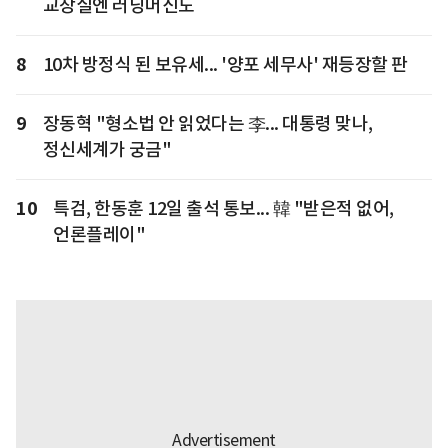
교장실엔 러닝머신도
8
10차 방정식 된 보유세... '양포 세무사' 재등장할 판
9
장동혁 "형소법 안 읽었다는 李... 대통령 맞나,
정신세계가 궁금"
10
특검, 한동훈 12일 출석 통보... 韓 "받은적 없어,
언론플레이"