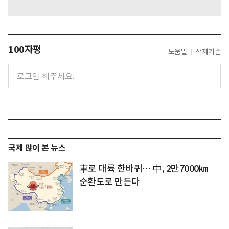
100자평
도움말
삭제기준
국제 많이 본 뉴스
車로 대륙 한바퀴… 中, 2만7000㎞
순환도로 만든다