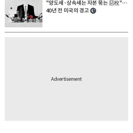
"양도세·상속세는 자본 묶는 惡稅"…
40년 전 미국의 경고