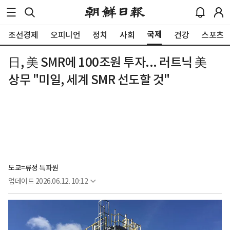
국제
조선경제
오피니언
정치
사회
건강
스포츠
日, 美 SMR에 100조원 투자... 러트닉 美
상무 "미일, 세계 SMR 선도할 것"
도쿄=류정 특파원
업데이트
2026.06.12. 10:12