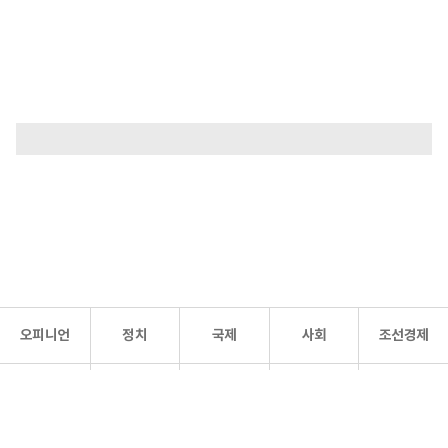
오피니언
정치
국제
사회
조선경제
문화·
조선
스포츠
건강
조선몰
연예
리더스