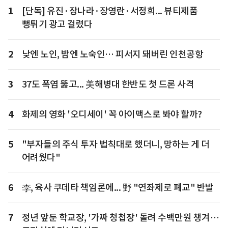
1
[단독] 유진·장나라·장영란·서정희... 뷰티제품
뻥튀기 광고 걸렸다
2
낮엔 노인, 밤엔 노숙인… 피서지 돼버린 인천공항
3
37도 폭염 뚫고... 美해병대 한반도 첫 드론 사격
4
화제의 영화 '오디세이' 꼭 아이맥스로 봐야 할까?
5
"부자들의 주식 투자 법칙대로 했더니, 망하는 게 더
어려웠다"
6
李, 육사 쿠데타 책임론에... 野 "연좌제로 폐교" 반발
7
정년 앞둔 학교장, '가짜 청첩장' 돌려 수백만원 챙겨…