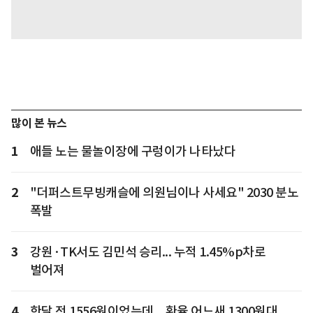
많이 본 뉴스
1
애들 노는 물놀이장에 구렁이가 나타났다
2
"더퍼스트무빙캐슬에 의원님이나 사세요" 2030 분노
폭발
3
강원·TK서도 김민석 승리... 누적 1.45%p차로
벌어져
4
한달 전 1556원이었는데... 환율 어느새 1300원대