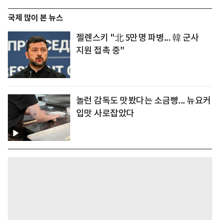
국제 많이 본 뉴스
젤렌스키 "北 5만명 파병... 韓 군사
지원 접촉 중"
놀런 감독도 맛봤다는 소금빵... 뉴요커
입맛 사로잡았다