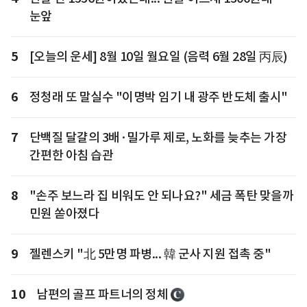
눈앞
5
[오늘의 운세] 8월 10일 월요일 (음력 6월 28일 丙辰)
6
정청래 또 말실수 "이명박 임기 내 광주 반도체 출시"
7
단백질 달걀의 3배·밀가루 제로, 노화를 늦추는 가장
간편한 아침 습관
8
"손주 보느라 집 비워도 안 되나요?" 세금 폭탄 맞을까
민원 쏟아졌다
9
젤렌스키 "北 5만명 파병... 韓 군사 지원 접촉 중"
10
남편의 골프 파트너의 정체