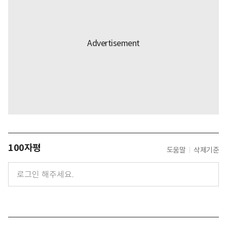
100자평
도움말
삭제기준