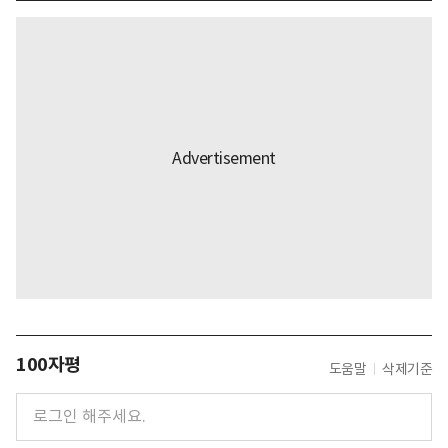
100자평
도움말
삭제기준