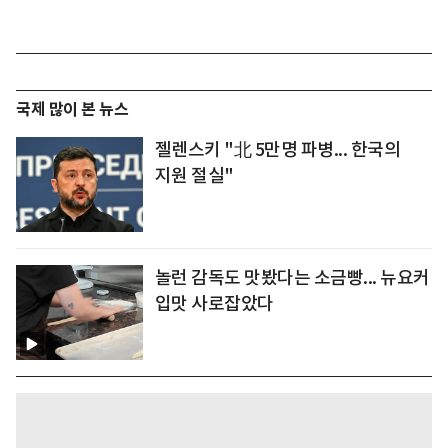
국제 많이 본 뉴스
젤렌스키 "北 5만명 파병... 한국의
지원 절실"
놀런 감독도 맛봤다는 소금빵... 뉴요커
입맛 사로잡았다