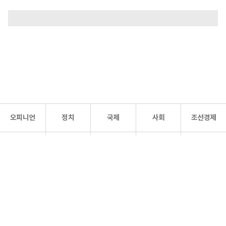
오피니언
정치
국제
사회
조선경제
문화·
조선
스포츠
건강
조선몰
연예
리더스
조선일보 공식 SNS