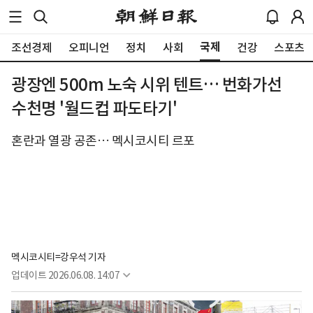
국제
조선경제
오피니언
정치
사회
건강
스포츠
광장엔 500m 노숙 시위 텐트… 번화가선
수천명 '월드컵 파도타기'
혼란과 열광 공존… 멕시코시티 르포
멕시코시티=강우석 기자
업데이트
2026.06.08. 14:07