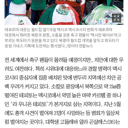
레포르마 대로는 월드컵 열기 6일 멕시코 멕시코시티 번화가 레포르마
대로에서 화려한 복장과 분장, 소품을 갖춘 축구 팬들이 ‘멕시칸 웨이브’라고
부르는 파도타기 응원을 하고 있다. 북중미 월드컵 개막을 앞두고 파도타기
응원 기네스 기록에 도전하는 행사였다. /로이터 연합뉴스
전 세계에서 축구 팬들이 몰려들 예정이지만, 치안에 대한 우
려도 여전하다. 특히 시위대에 대응하느라 경찰 병력이 멕시
코시티 중심지에 집중 배치된 탓에 변두리 지역에선 치안 공
백 우려가 커지고 있다. 소칼로 광장에서 북쪽으로 약 2㎞쯤
떨어진 테피토는 멕시코에서 악명 높은 마약 카르텔 중 하나
인 ‘라 우니온 테피토’가 본거지로 삼는 지역이다. 지난 5월
에도 총격 사건이 벌어져 2명이 사망하는 등 범죄가 일상처
럼 벌어지는 곳이다. 대학생 고돌레바 알라 곤살레스(26)는