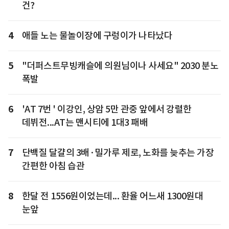
건?
4
애들 노는 물놀이장에 구렁이가 나타났다
5
"더퍼스트무빙캐슬에 의원님이나 사세요" 2030 분노
폭발
6
'AT 7번 ' 이강인, 상암 5만 관중 앞에서 강렬한
데뷔전...AT는 맨시티에 1대3 패배
7
단백질 달걀의 3배·밀가루 제로, 노화를 늦추는 가장
간편한 아침 습관
8
한달 전 1556원이었는데... 환율 어느새 1300원대
눈앞