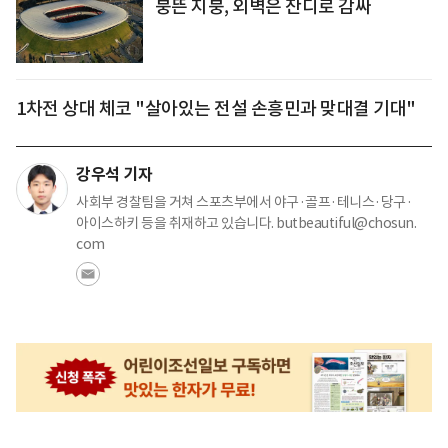
붕뜬 지붕, 외벽은 잔디로 감싸
1차전 상대 체코 "살아있는 전설 손흥민과 맞대결 기대"
강우석 기자
사회부 경찰팀을 거쳐 스포츠부에서 야구·골프·테니스·당구·
아이스하키 등을 취재하고 있습니다. butbeautiful@chosun.
com