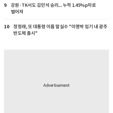
9
강원·TK서도 김민석 승리... 누적 1.45%p차로
벌어져
10
정청래, 또 대통령 이름 말실수 "이명박 임기 내 광주
반도체 출시"