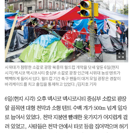
시위대가 점령한 소칼로 광장 북중미 월드컵 개막을 닷새 앞둔 6일(현지
시각) 멕시코 멕시코시티 중심부 소칼로 광장 인근에 시위대 농성 텐트가
빽빽하게 들어서 있다. 월드컵 기간 축구 팬들이 대거 모일 광장은 경찰이
바리케이드를 치고 출입을 통제하고 있었다. /김지호 기자
6일(현지 시각) 오후 멕시코 멕시코시티 중심부 소칼로 광장
앞 골목엔 대형 천막과 소형 텐트 수백 개가 500m 넘게 일자
로 늘어서 있었다. 천막 지붕엔 빨래한 옷가지가 어지럽게 걸
려 있었고, 사람들은 천막 안에서 타코 등을 집어먹으며 허기