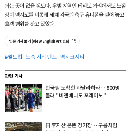
파는 곳이 없을 정도다. 우범 지역인 테피토 거리에서도 노점
상이 멕시코를 비롯해 세계 각국의 축구 유니폼을 걸어 놓고
호객 행위를 하고 있었다.
영문 기사 보기 (View English Article)
#
월드컵
노숙 시위 텐트
멕시코시티
관련 기사
한국팀 도착한 과달라하라… 800명
몰려 "비엔베니도 꼬레아노"
日 후지산 본뜬 경기장… 구름처럼