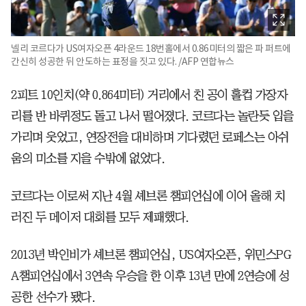
넬리 코르다가 US여자오픈 4라운드 18번홀에서 0.86미터의 짧은 파 퍼트에
간신히 성공한 뒤 안도하는 표정을 짓고 있다. /AFP 연합뉴스
2피트 10인치(약 0.864미터) 거리에서 친 공이 홀컵 가장자
리를 반 바퀴정도 돌고 나서 떨어졌다. 코르다는 놀란듯 입을
가리며 웃었고, 연장전을 대비하며 기다렸던 로페스는 아쉬
움의 미소를 지을 수밖에 없었다.
코르다는 이로써 지난 4월 셰브론 챔피언십에 이어 올해 치
러진 두 메이저 대회를 모두 제패했다.
2013년 박인비가 셰브론 챔피언십, US여자오픈, 위민스PG
A챔피언십에서 3연속 우승을 한 이후 13년 만에 2연승에 성
공한 선수가 됐다.