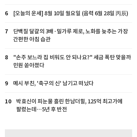
6
[오늘의 운세] 8월 10일 월요일 (음력 6월 28일 丙辰)
7
단백질 달걀의 3배·밀가루 제로, 노화를 늦추는 가장
간편한 아침 습관
8
"손주 보느라 집 비워도 안 되나요?" 세금 폭탄 맞을까
민원 쏟아졌다
9
메시 부친, '축구의 신' 남기고 떠났다
10
박효신이 피눈물 흘린 한남더힐, 125억 최고가에
팔렸는데…5년 후 반전