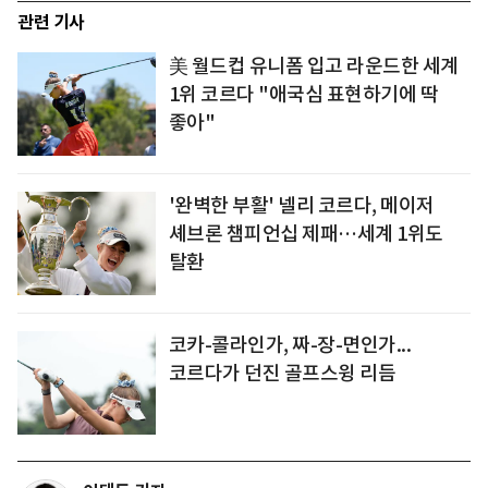
관련 기사
美 월드컵 유니폼 입고 라운드한 세계
1위 코르다 "애국심 표현하기에 딱
좋아"
'완벽한 부활' 넬리 코르다, 메이저
셰브론 챔피언십 제패…세계 1위도
탈환
코카-콜라인가, 짜-장-면인가...
코르다가 던진 골프스윙 리듬