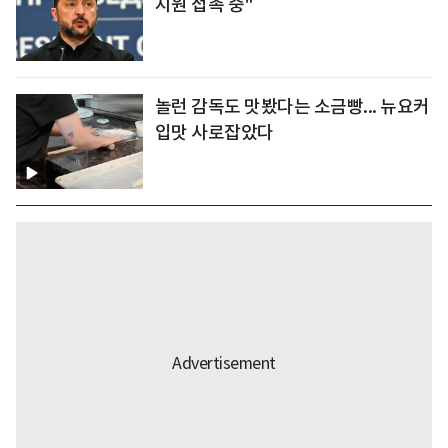
지원 접촉 중"
놀런 감독도 맛봤다는 소금빵... 뉴요커
입맛 사로잡았다