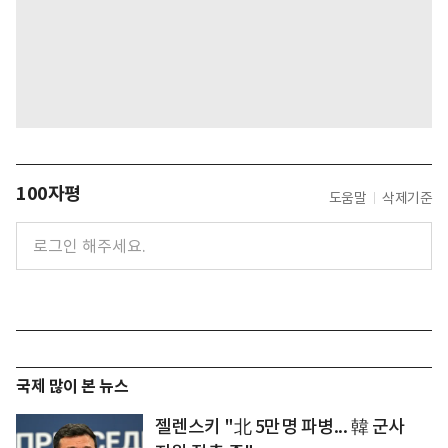
100자평
도움말
삭제기준
국제 많이 본 뉴스
젤렌스키 "北 5만명 파병... 韓 군사