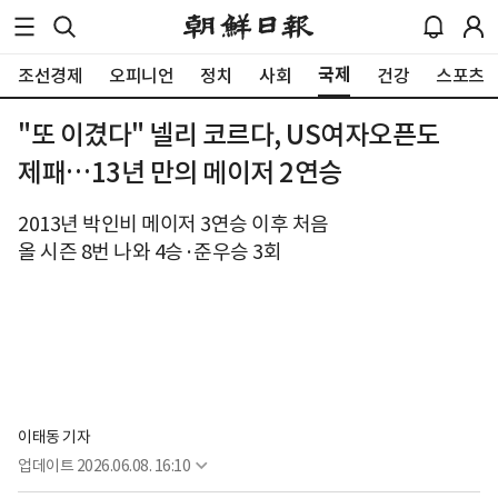
국제
조선경제
오피니언
정치
사회
건강
스포츠
"또 이겼다" 넬리 코르다, US여자오픈도
제패…13년 만의 메이저 2연승
2013년 박인비 메이저 3연승 이후 처음
올 시즌 8번 나와 4승·준우승 3회
이태동 기자
업데이트
2026.06.08. 16:10