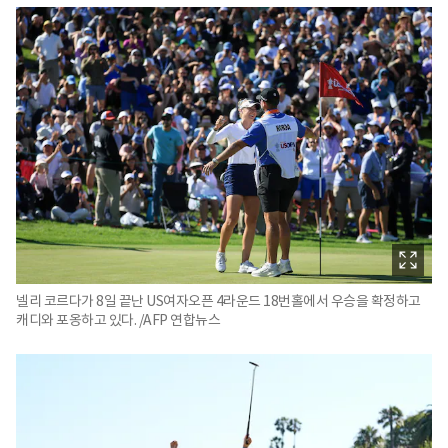
넬리 코르다가 8일 끝난 US여자오픈 4라운드 18번홀에서 우승을 확정하고
캐디와 포옹하고 있다. /AFP 연합뉴스