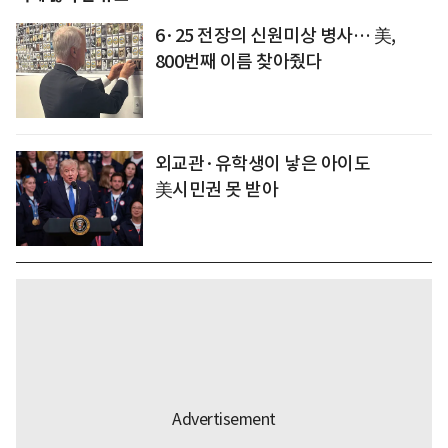
6·25 전장의 신원미상 병사… 美,
800번째 이름 찾아줬다
외교관·유학생이 낳은 아이도
美시민권 못 받아