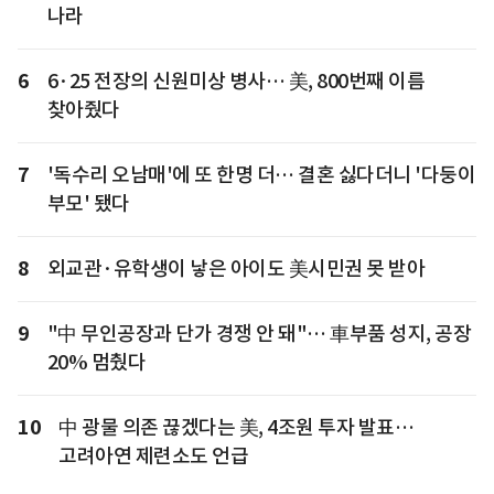
나라
6
6·25 전장의 신원미상 병사… 美, 800번째 이름
찾아줬다
7
'독수리 오남매'에 또 한명 더… 결혼 싫다더니 '다둥이
부모' 됐다
8
외교관·유학생이 낳은 아이도 美시민권 못 받아
9
"中 무인공장과 단가 경쟁 안 돼"… 車부품 성지, 공장
20% 멈췄다
10
中 광물 의존 끊겠다는 美, 4조원 투자 발표…
고려아연 제련소도 언급