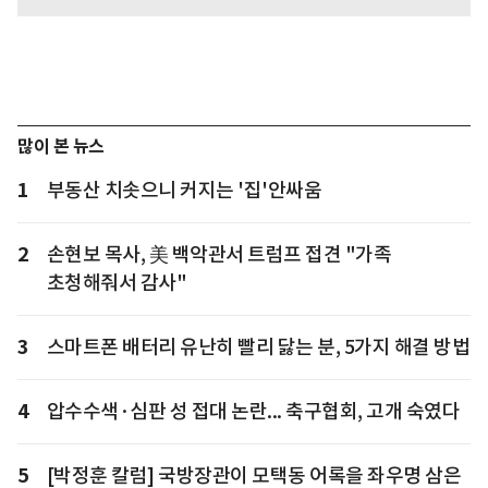
많이 본 뉴스
1
부동산 치솟으니 커지는 '집'안싸움
2
손현보 목사, 美 백악관서 트럼프 접견 "가족
초청해줘서 감사"
3
스마트폰 배터리 유난히 빨리 닳는 분, 5가지 해결 방법
4
압수수색·심판 성 접대 논란... 축구협회, 고개 숙였다
5
[박정훈 칼럼] 국방장관이 모택동 어록을 좌우명 삼은