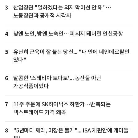
3
산업장관 "일하겠다는 의지 막아선 안 돼"…
노동장관과 공개적 시각차
4
낮엔 노인, 밤엔 노숙인… 피서지 돼버린 인천공항
5
유난히 근육이 잘 붙는 당신... "내 안에 네안데르탈인
있다"
6
달콤한 '스테비아 토마토'... 농산물 아닌
가공식품이었다
7
11주 주문에 SK하이닉스 하한가…반복되는
넥스트레이드 가격 왜곡
8
"5년마다 깨라, 미장은 불가"... ISA 개편안에 개미들