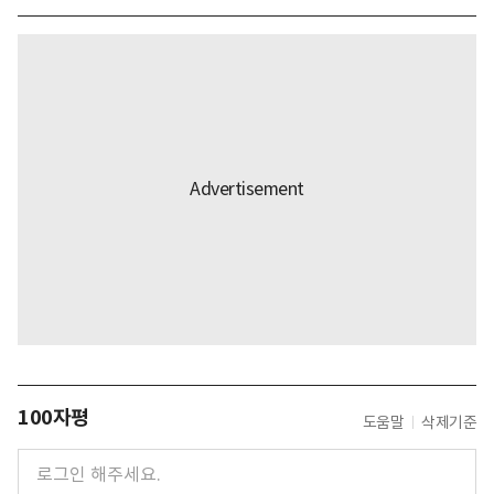
100자평
도움말
삭제기준