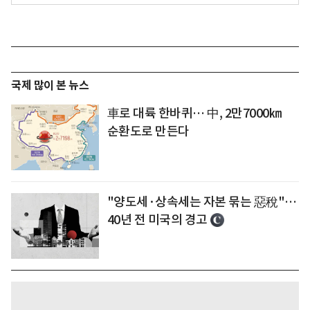
국제 많이 본 뉴스
車로 대륙 한바퀴… 中, 2만7000㎞
순환도로 만든다
"양도세·상속세는 자본 묶는 惡稅"…
40년 전 미국의 경고