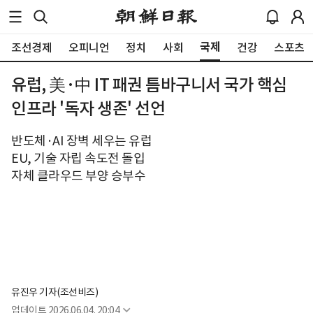
국제
조선경제
오피니언
정치
사회
건강
스포츠
유럽, 美·中 IT 패권 틈바구니서 국가 핵심
인프라 '독자 생존' 선언
반도체·AI 장벽 세우는 유럽
EU, 기술 자립 속도전 돌입
자체 클라우드 부양 승부수
유진우 기자(조선비즈)
업데이트
2026.06.04. 20:04