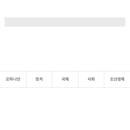
오피니언
정치
국제
사회
조선경제
문화·
조선
스포츠
건강
조선몰
연예
리더스
조선일보 공식 SNS