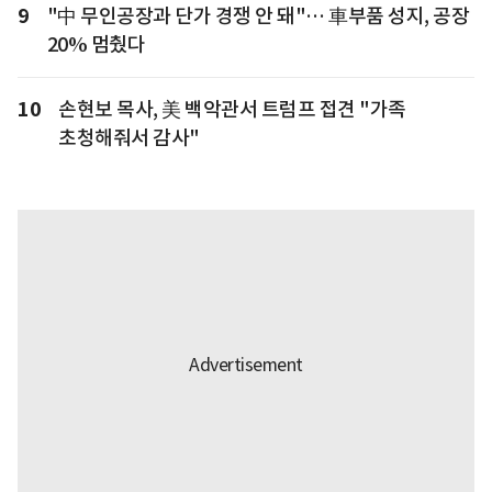
9
"中 무인공장과 단가 경쟁 안 돼"… 車부품 성지, 공장
20% 멈췄다
10
손현보 목사, 美 백악관서 트럼프 접견 "가족
초청해줘서 감사"