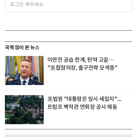
국제 많이 본 뉴스
이란전 공습 한계, 탄약 고갈…
"美합참의장, 출구전략 모색중"
美법원 "대통령은 임시 세입자"...
트럼프 백악관 연회장 공사 제동