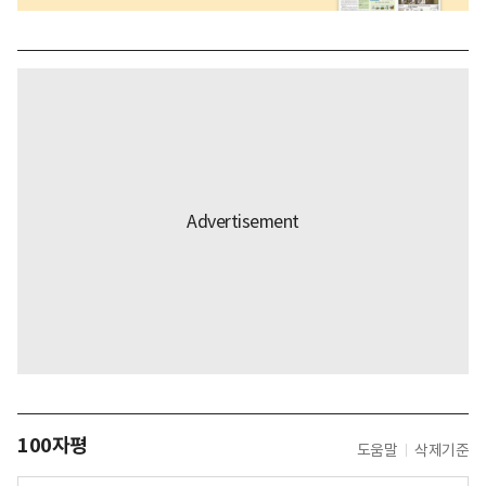
100자평
도움말
삭제기준