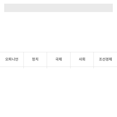
오피니언
정치
국제
사회
조선경제
문화·
조선
스포츠
건강
조선몰
연예
리더스
조선일보 공식 SNS
개인정보처리방침
사이트맵