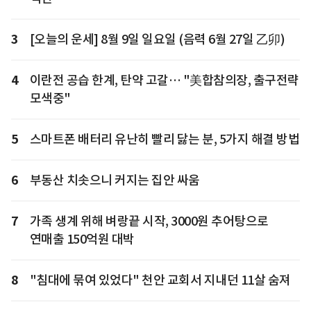
3
[오늘의 운세] 8월 9일 일요일 (음력 6월 27일 乙卯)
4
이란전 공습 한계, 탄약 고갈… "美합참의장, 출구전략
모색중"
5
스마트폰 배터리 유난히 빨리 닳는 분, 5가지 해결 방법
6
부동산 치솟으니 커지는 집안 싸움
7
가족 생계 위해 벼랑끝 시작, 3000원 추어탕으로
연매출 150억원 대박
8
"침대에 묶여 있었다" 천안 교회서 지내던 11살 숨져