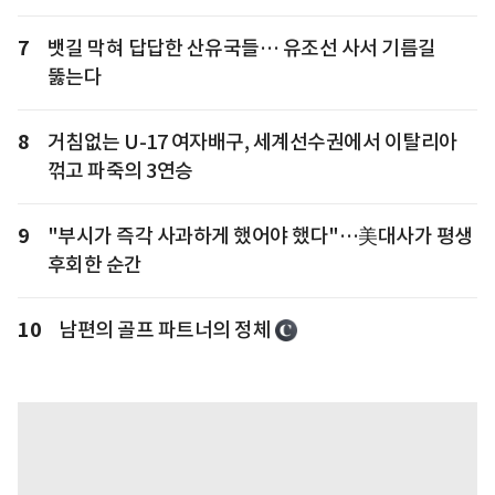
7
뱃길 막혀 답답한 산유국들… 유조선 사서 기름길
뚫는다
8
거침없는 U-17 여자배구, 세계선수권에서 이탈리아
꺾고 파죽의 3연승
9
"부시가 즉각 사과하게 했어야 했다"…美대사가 평생
후회한 순간
10
남편의 골프 파트너의 정체