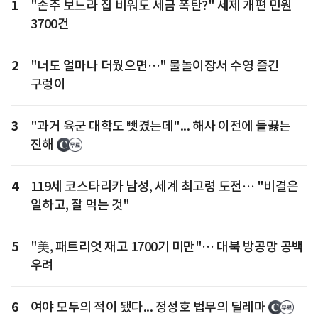
1
"손주 보느라 집 비워도 세금 폭탄?" 세제 개편 민원
3700건
2
"너도 얼마나 더웠으면…" 물놀이장서 수영 즐긴
구렁이
3
"과거 육군 대학도 뺏겼는데"... 해사 이전에 들끓는
진해
4
119세 코스타리카 남성, 세계 최고령 도전… "비결은
일하고, 잘 먹는 것"
5
"美, 패트리엇 재고 1700기 미만"… 대북 방공망 공백
우려
6
여야 모두의 적이 됐다... 정성호 법무의 딜레마