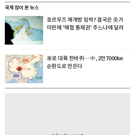
국제 많이 본 뉴스
호르무즈 재개방 임박? 결국은 美가
이란에 '해협 통제권' 주느냐에 달려
車로 대륙 한바퀴… 中, 2만7000㎞
순환도로 만든다