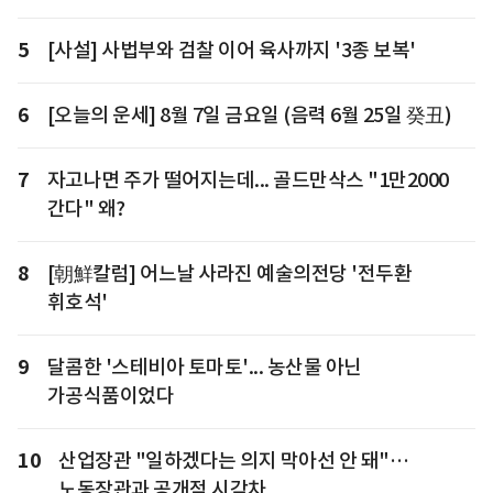
5
[사설] 사법부와 검찰 이어 육사까지 '3종 보복'
6
[오늘의 운세] 8월 7일 금요일 (음력 6월 25일 癸丑)
7
자고나면 주가 떨어지는데... 골드만삭스 "1만2000
간다" 왜?
8
[朝鮮칼럼] 어느날 사라진 예술의전당 '전두환
휘호석'
9
달콤한 '스테비아 토마토'... 농산물 아닌
가공식품이었다
10
산업장관 "일하겠다는 의지 막아선 안 돼"…
노동장관과 공개적 시각차