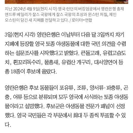
지난 2024년 4월 9일(현지 시각) 영국 런던의 버킹엄궁에서 영란은행 총재
앤드루 베일리가 찰스 국왕에게 찰스 국왕의 초상과 윈스턴 처칠, 제인
오스틴이 담긴 새 지폐를 전달하고 있다. / 로이터=연합
3일(현지 시각) 영란은행은 이날부터 다음 달 3일까지 차기
지폐에 등장할 영국 토종 야생동물에 대한 국민 의견을 수렴
하는 설문조사를 시작했다고 밝혔다. 큰돌고래, 유럽고슴도
치, 흰꼬리독수리, 물총새, 유럽산 개구리, 대서양연어 등
총 18종이 후보에 올랐다.
영란은행은 후보 동물들이 포유류, 조류, 양서류·파충류, 곤
충, 어류 등으로 분류되며 모두 영국에 서식하는 토종 야생동
물이라고 설명했다. 후보군은 야생동물 전문가 패널이 선정
했다. 영국 국민들은 각 부문에서 최대 두 종씩 투표할 수 있
다.