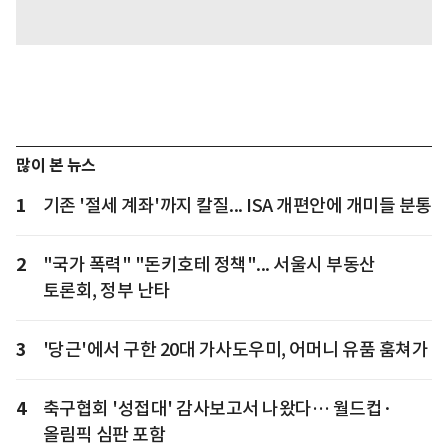
많이 본 뉴스
1
기존 '절세 계좌'까지 칼질... ISA 개편안에 개미들 분통
2
"국가 폭력" "돈키호테 정책"... 서울시 부동산
토론회, 정부 난타
3
'당근'에서 구한 20대 가사도우미, 어머니 유품 훔쳐가
4
축구협회 '성접대' 감사보고서 나왔다… 월드컵·
올림픽 심판 포함