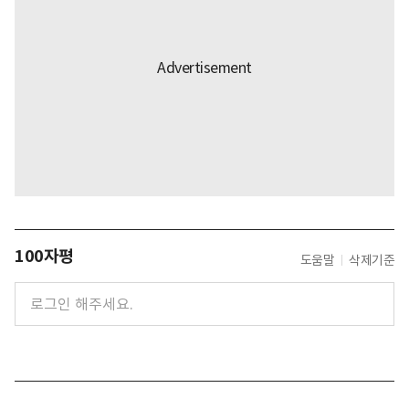
100자평
도움말
삭제기준