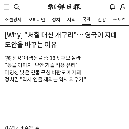
국제
조선경제
오피니언
정치
사회
건강
스포츠
[Why] "처칠 대신 개구리"… 영국이 지폐
도안을 바꾸는 이유
'英 상징' 야생동물 총 18종 후보 올라
"동물 이미지, 보안 기술 적용 유리"
다양성 낮은 인물 구성 비판도 제기돼
정치권 "역사 인물 제외는 역사 지우기"
김송이 기자(조선비즈)