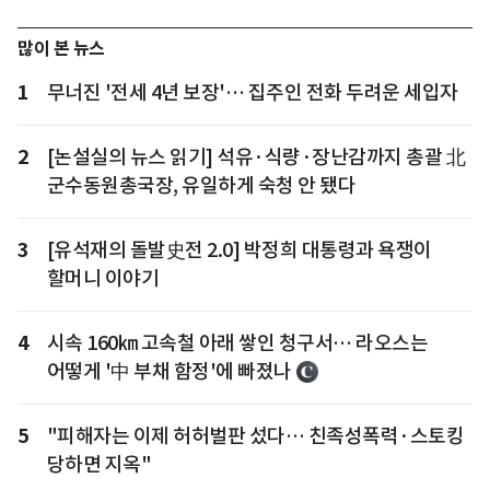
많이 본 뉴스
1
무너진 '전세 4년 보장'… 집주인 전화 두려운 세입자
2
[논설실의 뉴스 읽기] 석유·식량·장난감까지 총괄 北
군수동원총국장, 유일하게 숙청 안 됐다
3
[유석재의 돌발史전 2.0] 박정희 대통령과 욕쟁이
할머니 이야기
4
시속 160㎞ 고속철 아래 쌓인 청구서… 라오스는
어떻게 '中 부채 함정'에 빠졌나
5
"피해자는 이제 허허벌판 섰다… 친족성폭력·스토킹
당하면 지옥"