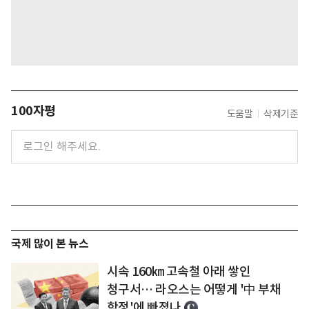
100자평
도움말
삭제기준
국제 많이 본 뉴스
시속 160㎞ 고속철 아래 쌓인
청구서… 라오스는 어떻게 '中 부채
함정'에 빠졌나