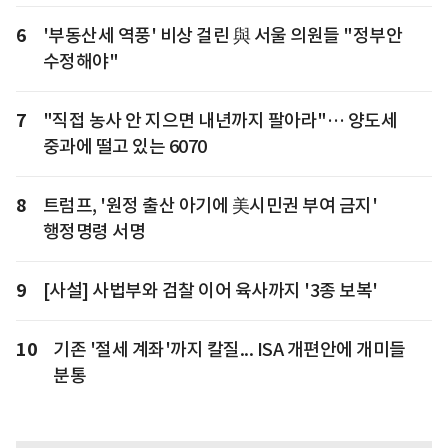
6
'부동산세 역풍' 비상 걸린 與 서울 의원들 "정부안
수정해야"
7
"직접 농사 안 지으면 내년까지 팔아라"… 양도세
중과에 떨고 있는 6070
8
트럼프, '원정 출산 아기에 美시민권 부여 금지'
행정명령 서명
9
[사설] 사법부와 검찰 이어 육사까지 '3종 보복'
10
기존 '절세 계좌'까지 칼질... ISA 개편안에 개미들
분통