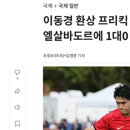
국제
국제 일반
이동경 환상 프리킥 골
엘살바도르에 1대0
프로보(미국)=김영준 기자
0