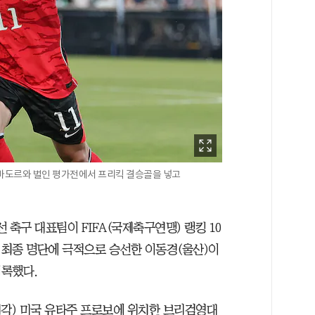
살바도르와 벌인 평가전에서 프리킥 결승골을 넣고
선 축구 대표팀이 FIFA(국제축구연맹) 랭킹 10
 최종 명단에 극적으로 승선한 이동경(울산)이
기록했다.
시각) 미국 유타주 프로보에 위치한 브리검영대