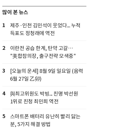
많이 본 뉴스
1
제주·인천 김민석이 웃었다... 누적
득표도 정청래에 역전
2
이란전 공습 한계, 탄약 고갈…
"美합참의장, 출구전략 모색중"
3
[오늘의 운세] 8월 9일 일요일 (음력
6월 27일 乙卯)
4
與최고위원도 박빙... 친명 박선원
1위로 친청 최민희 역전
5
스마트폰 배터리 유난히 빨리 닳는
분, 5가지 해결 방법