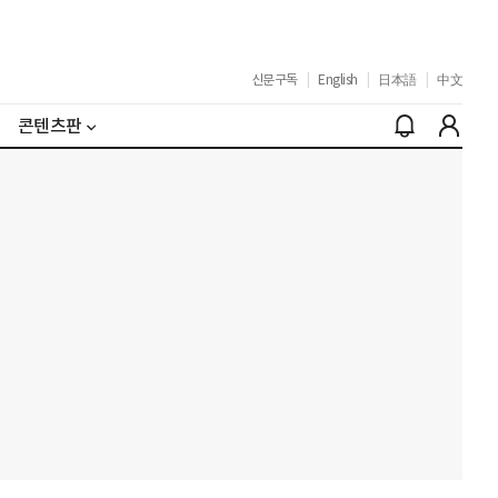
신문구독
|
English
|
日本語
|
中文
콘텐츠판