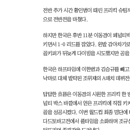
전반 추가 시간 황인범이 때린 프리킥 슈팅까
으로 전반전을 마쳤다.
하지만 한국은 후반 11분 이동경이 페널티
키면서 1-0 리드를 잡았다. 왼발 감아차기
골키퍼가 뒤늦게 다이빙을 시도했지만 공을 
한국은 하프타임에 이한범과 김승규를 빼고
낙마로 대체 발탁된 조위제의 A매치 데뷔전
답답한 흐름은 이동경의 시원한 프리킥 한 방
널티 박스 바깥에서 얻은 프리킥에 직접 키
골을 성공시켰다. 이번 월드컵 최종 명단에
다드토바고전에서 풀타임을 소화하며 조규성