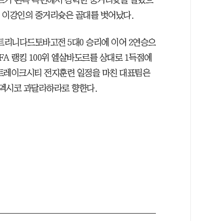
로프가 왼쪽 측면에서 강력한 중거리슛을 날렸으
분 이강인의 중거리슛은 골대를 벗어났다.
 트리니다드토바고전 5대0 승리에 이어 2연승으
FA 랭킹 100위 엘살바도르를 상대로 1득점에
솔트레이크시티 전지훈련 일정을 마친 대표팀은
 멕시코 과달라하라로 향한다.