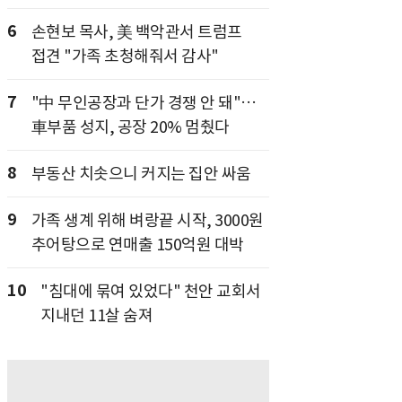
6
손현보 목사, 美 백악관서 트럼프
접견 "가족 초청해줘서 감사"
7
"中 무인공장과 단가 경쟁 안 돼"…
車부품 성지, 공장 20% 멈췄다
8
부동산 치솟으니 커지는 집안 싸움
9
가족 생계 위해 벼랑끝 시작, 3000원
추어탕으로 연매출 150억원 대박
10
"침대에 묶여 있었다" 천안 교회서
지내던 11살 숨져