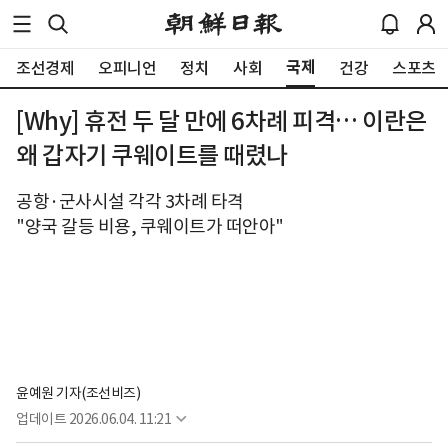
국제
조선경제
오피니언
정치
사회
건강
스포츠
[Why] 휴전 두 달 만에 6차례 피격… 이란은
왜 갑자기 쿠웨이트를 때렸나
공항·군사시설 각각 3차례 타격
"양국 갈등 비용, 쿠웨이트가 떠안아"
윤예원 기자(조선비즈)
업데이트
2026.06.04. 11:21