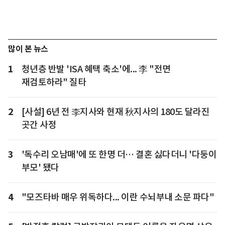
많이 본 뉴스
1
청년층 반발 'ISA 혜택 축소'에... 李 "전면
재검토하라" 질타
2
[사설] 6년 전 李지사와 현재 秋지사의 180도 달라진
곳간 사정
3
'독수리 오남매'에 또 한명 더… 결혼 싫다더니 '다둥이
부모' 됐다
4
"모즈타바 매우 위독하다... 이란 수뇌부내 소문 파다"