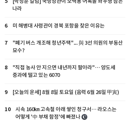
5
[박정훈 칼럼] 국방장관이 모택동 어록을 좌우명 삼은
나라
6
미 해병대 사령관이 경북 포항을 찾은 이유는
7
"폐기 버스 개조해 청년주택"... 與 3선 의원의 부동산
묘수?
8
"직접 농사 안 지으면 내년까지 팔아라"… 양도세
중과에 떨고 있는 6070
9
[오늘의 운세] 8월 8일 토요일 (음력 6월 26일 甲寅)
10
시속 160㎞ 고속철 아래 쌓인 청구서… 라오스는
어떻게 '中 부채 함정'에 빠졌나