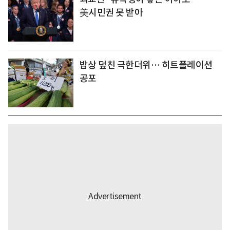
美시민권 못 받아
밥상 덮친 극한더위… 히트플레이션
공포