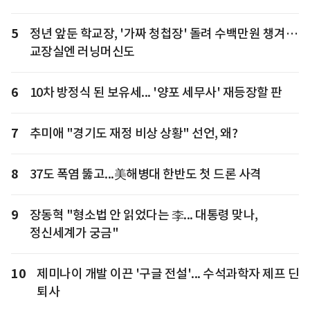
5
정년 앞둔 학교장, '가짜 청첩장' 돌려 수백만원 챙겨…
교장실엔 러닝머신도
6
10차 방정식 된 보유세... '양포 세무사' 재등장할 판
7
추미애 "경기도 재정 비상 상황" 선언, 왜?
8
37도 폭염 뚫고...美해병대 한반도 첫 드론 사격
9
장동혁 "형소법 안 읽었다는 李... 대통령 맞나,
정신세계가 궁금"
10
제미나이 개발 이끈 '구글 전설'... 수석과학자 제프 딘
퇴사