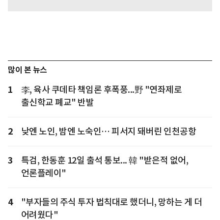
많이 본 뉴스
1
李, 육사 쿠데타 책임론 후폭풍...野 "연좌제로
출신학교 폐교" 반발
2
낮엔 노인, 밤엔 노숙인… 피서지 돼버린 인천공항
3
특검, 한동훈 12일 출석 통보... 韓 "받은적 없어,
언론플레이"
4
"부자들의 주식 투자 법칙대로 했더니, 망하는 게 더
어려웠다"