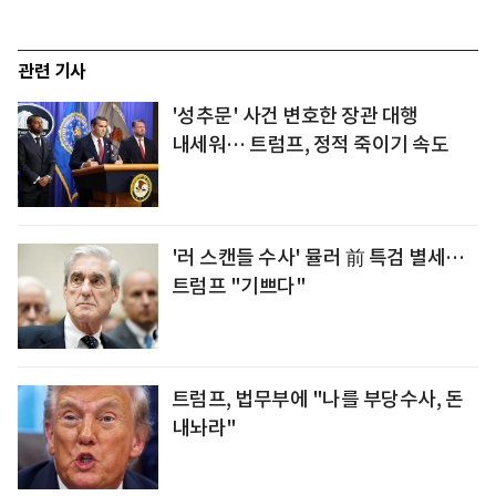
관련 기사
'성추문' 사건 변호한 장관 대행
내세워… 트럼프, 정적 죽이기 속도
'러 스캔들 수사' 뮬러 前 특검 별세…
트럼프 "기쁘다"
트럼프, 법무부에 "나를 부당수사, 돈
내놔라"