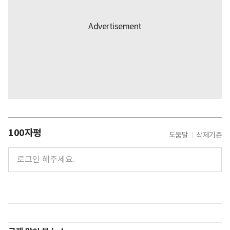
100자평
도움말
삭제기준