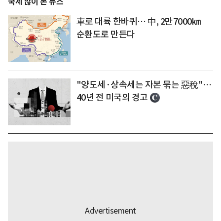
국제 많이 본 뉴스
車로 대륙 한바퀴… 中, 2만7000㎞
순환도로 만든다
"양도세·상속세는 자본 묶는 惡稅"…
40년 전 미국의 경고