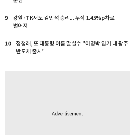
눈앞
9
강원·TK서도 김민석 승리... 누적 1.45%p차로
벌어져
10
정청래, 또 대통령 이름 말실수 "이명박 임기 내 광주
반도체 출시"