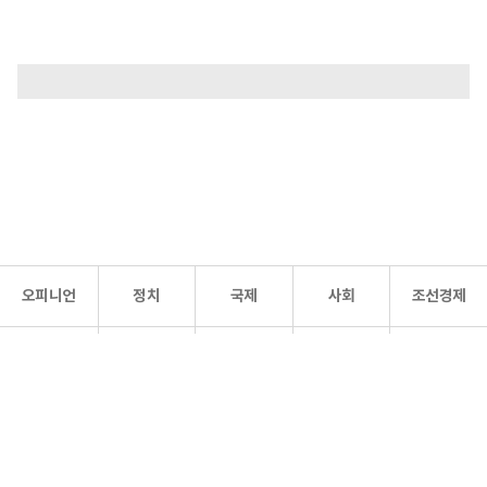
오피니언
정치
국제
사회
조선경제
문화·
조선
스포츠
건강
조선몰
연예
리더스
조선일보 공식 SNS