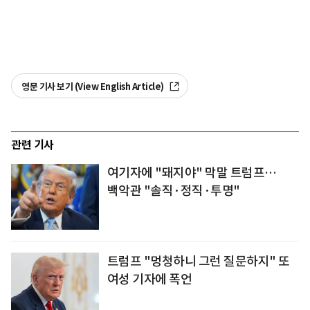
영문 기사 보기 (View English Article)
관련 기사
여기자에 "돼지야" 막말 트럼프…
백악관 "솔직·정직·투명"
트럼프 "멍청하니 그런 질문하지" 또
여성 기자에 폭언