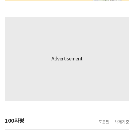
100자평
도움말
삭제기준