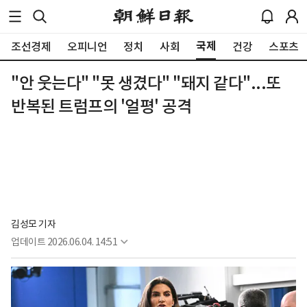
국제
조선경제
오피니언
정치
사회
건강
스포츠
"안 웃는다" "못 생겼다" "돼지 같다"...또
반복된 트럼프의 '얼평' 공격
김성모 기자
업데이트
2026.06.04. 14:51