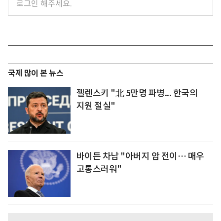
국제 많이 본 뉴스
젤렌스키 "北 5만명 파병... 한국의
지원 절실"
바이든 차남 "아버지 암 전이… 매우
고통스러워"