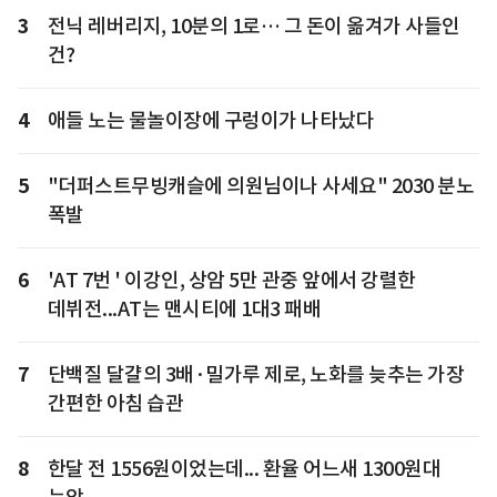
3
전닉 레버리지, 10분의 1로… 그 돈이 옮겨가 사들인
건?
4
애들 노는 물놀이장에 구렁이가 나타났다
5
"더퍼스트무빙캐슬에 의원님이나 사세요" 2030 분노
폭발
6
'AT 7번 ' 이강인, 상암 5만 관중 앞에서 강렬한
데뷔전...AT는 맨시티에 1대3 패배
7
단백질 달걀의 3배·밀가루 제로, 노화를 늦추는 가장
간편한 아침 습관
8
한달 전 1556원이었는데... 환율 어느새 1300원대