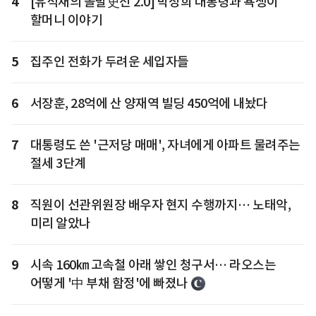
4
[유석재의 돌발史전 2.0] 박정희 대통령과 욕쟁이
할머니 이야기
5
집주인 전화가 두려운 세입자들
6
서장훈, 28억에 산 양재역 빌딩 450억에 내놨다
7
대통령도 쓴 '근저당 매매', 자녀에게 아파트 물려주는
절세 3단계
8
직원이 선관위원장 배우자 현지 수행까지… 노태악,
미리 알았나
9
시속 160㎞ 고속철 아래 쌓인 청구서… 라오스는
어떻게 '中 부채 함정'에 빠졌나