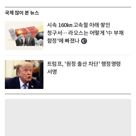
국제 많이 본 뉴스
시속 160㎞ 고속철 아래 쌓인
청구서… 라오스는 어떻게 '中 부채
함정'에 빠졌나
트럼프, '원정 출산 차단' 행정명령
서명