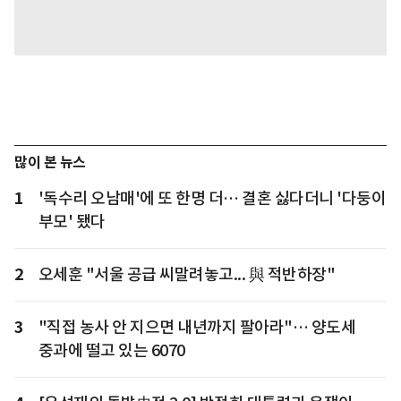
많이 본 뉴스
1
'독수리 오남매'에 또 한명 더… 결혼 싫다더니 '다둥이
부모' 됐다
2
오세훈 "서울 공급 씨말려놓고... 與 적반하장"
3
"직접 농사 안 지으면 내년까지 팔아라"… 양도세
중과에 떨고 있는 6070