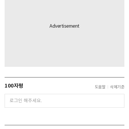
100자평
도움말
삭제기준