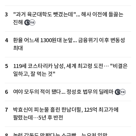
3
"과거 육군대학도 뺏겼는데"... 해사 이전에 들끓는
진해
4
환율 어느새 1300원대 눈앞... 금융위기 이후 변동성
최대
5
119세 코스타리카 남성, 세계 최고령 도전… "비결은
일하고, 잘 먹는 것"
6
여야 모두의 적이 됐다... 정성호 법무의 딜레마
7
박효신이 피눈물 흘린 한남더힐, 125억 최고가에
팔렸는데…5년 후 반전
8
놀런 감독도 맛봤다는 소금빵... 뉴요커 입맛