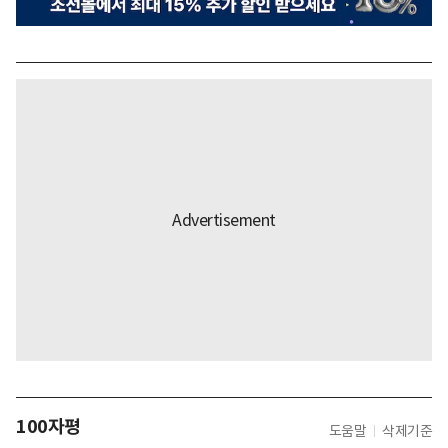
100자평
도움말
삭제기준