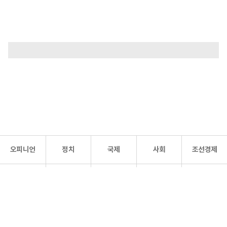
오피니언
정치
국제
사회
조선경제
문화·
조선
스포츠
건강
조선몰
연예
리더스
조선일보 공식 SNS