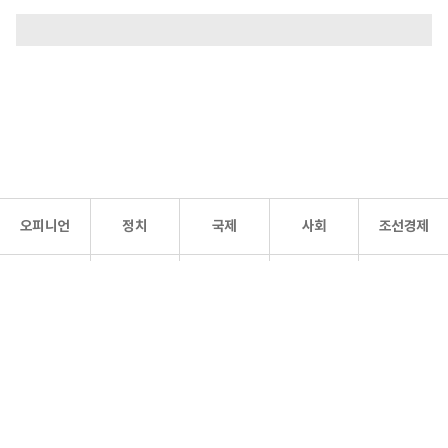
오피니언
정치
국제
사회
조선경제
문화·
조선
스포츠
건강
조선몰
연예
리더스
조선일보 공식 SNS
개인정보처리방침
사이트맵