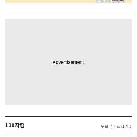
100자평
도움말
삭제기준