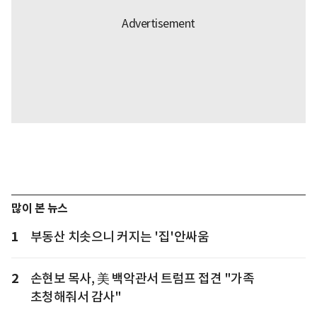
많이 본 뉴스
1
부동산 치솟으니 커지는 '집'안싸움
2
손현보 목사, 美 백악관서 트럼프 접견 "가족
초청해줘서 감사"