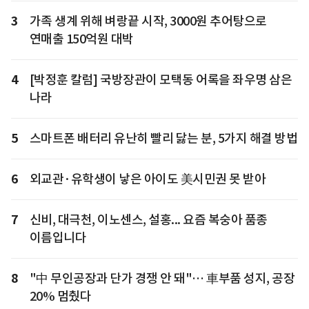
3
가족 생계 위해 벼랑끝 시작, 3000원 추어탕으로
연매출 150억원 대박
4
[박정훈 칼럼] 국방장관이 모택동 어록을 좌우명 삼은
나라
5
스마트폰 배터리 유난히 빨리 닳는 분, 5가지 해결 방법
6
외교관·유학생이 낳은 아이도 美시민권 못 받아
7
신비, 대극천, 이노센스, 설홍... 요즘 복숭아 품종
이름입니다
8
"中 무인공장과 단가 경쟁 안 돼"… 車부품 성지, 공장
20% 멈췄다