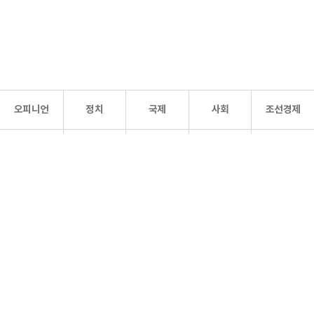
오피니언
정치
국제
사회
조선경제
문화·
조선
스포츠
건강
조선몰
연예
리더스
조선일보 공식 SNS
개인정보처리방침
사이트맵
Copyright 조선일보 All rights reserved. 무단 전재 및 재배포 금지.