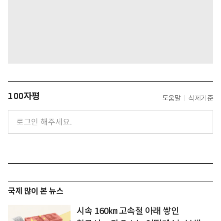
100자평
도움말
삭제기준
국제 많이 본 뉴스
시속 160㎞ 고속철 아래 쌓인