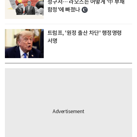
청구서… 라오스는 어떻게 '中 부채
함정'에 빠졌나
트럼프, '원정 출산 차단' 행정명령
서명