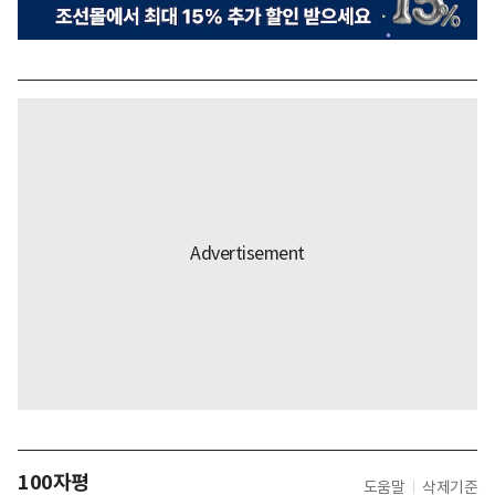
100자평
도움말
삭제기준