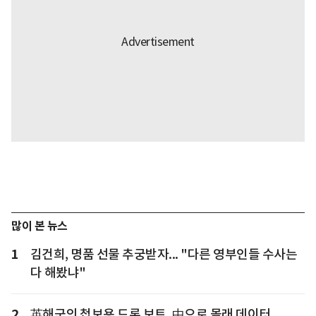
많이 본 뉴스
1
김건희, 명품 선물 추궁받자... "다른 영부인들 수사는
다 해봤냐"
2
英해군의 첩보용 드론 보트, 中으로 몰래 데이터