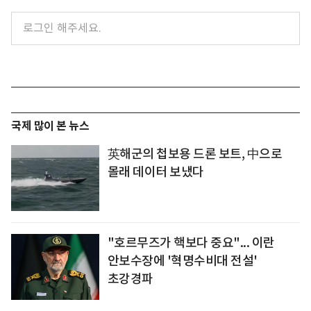
국제 많이 본 뉴스
英해군의 첩보용 드론 보트, 中으로
몰래 데이터 보냈다
"호르무즈가 핵보다 중요"... 이란
안보수장에 '혁명수비대 전설'
초강경파