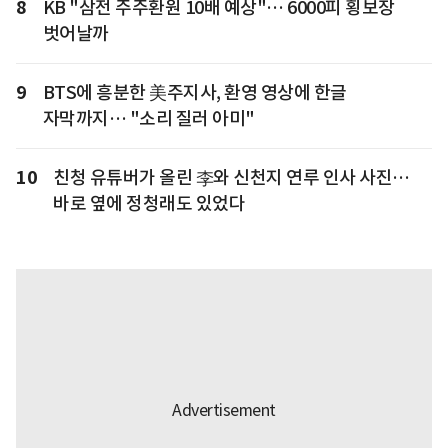
8
KB "삼전 주주환원 10배 예상"… 6000피 횡보장
벗어날까
9
BTS에 흥분한 美주지사, 환영 영상에 한글
자막까지… "소리 질러 아미"
10
친청 유튜버가 올린 李와 신천지 연루 인사 사진…
바로 옆에 정청래도 있었다