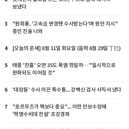
보냈다
3
"원희룡, '고속道 변경땐 수사받는다'며 원안 지시"
증인 진술 나와
4
[오늘의 운세] 8월 11일 화요일 (음력 6월 29일 丁巳)
5
태풍 '찬홈' 오면 35도 폭염 꺾일까… "일시적으로
완화되도 이어질 것"
6
'대장동' 수사 이끈 특수통... 강백신 검사 사직서 냈다
7
"호르무즈가 핵보다 중요"... 이란 안보수장에
'혁명수비대 전설' 초강경파