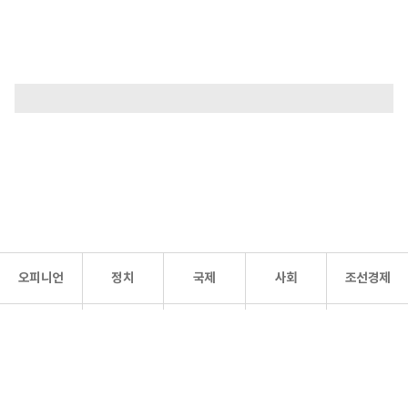
오피니언
정치
국제
사회
조선경제
문화·
조선
스포츠
건강
조선몰
연예
리더스
조선일보 공식 SNS