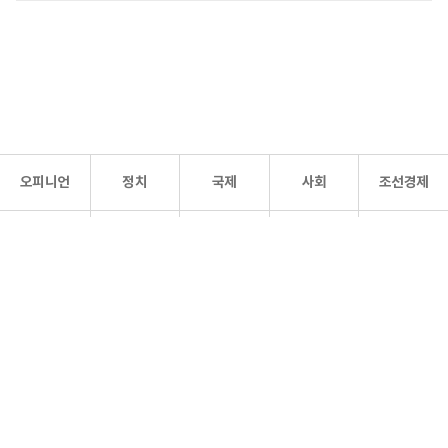
오피니언
정치
국제
사회
조선경제
문화·
조선
스포츠
건강
조선몰
연예
리더스
조선일보 공식 SNS
개인정보처리방침
사이트맵
Copyright 조선일보 All rights reserved. 무단 전재 및 재배포 금지.