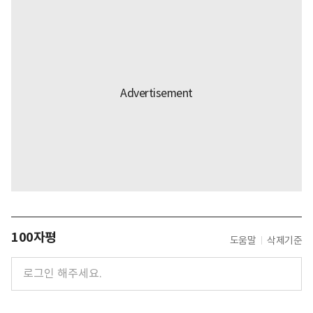
100자평
도움말
삭제기준