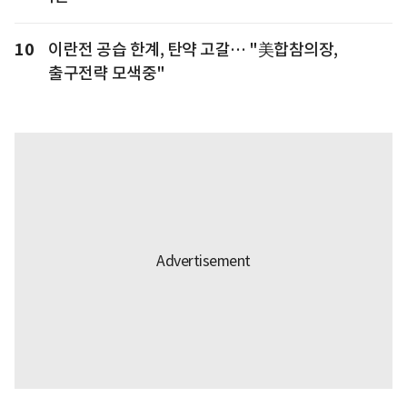
10
이란전 공습 한계, 탄약 고갈… "美합참의장,
출구전략 모색중"