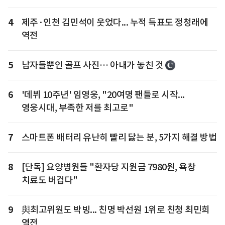
4
제주·인천 김민석이 웃었다... 누적 득표도 정청래에
역전
5
남자들뿐인 골프 사진… 아내가 놓친 것
6
'데뷔 10주년' 임영웅, "20여명 팬들로 시작...
영웅시대, 부족한 저를 최고로"
7
스마트폰 배터리 유난히 빨리 닳는 분, 5가지 해결 방법
8
[단독] 요양병원들 "환자당 지원금 7980원, 욕창
치료도 버겁다"
9
與최고위원도 박빙... 친명 박선원 1위로 친청 최민희
역전