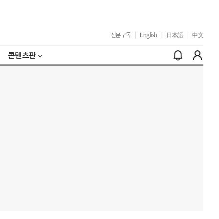
신문구독
|
English
|
日本語
|
中文
콘텐츠판