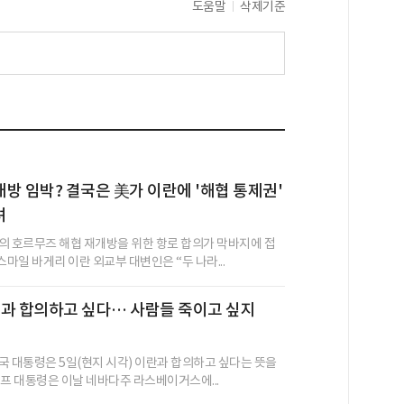
도움말
삭제기준
방 임박? 결국은 美가 이란에 '해협 통제권'
려
의 호르무즈 해협 재개방을 위한 항로 합의가 막바지에 접
스마일 바게리 이란 외교부 대변인은 “두 나라...
과 합의하고 싶다… 사람들 죽이고 싶지
국 대통령은 5일(현지 시각) 이란과 합의하고 싶다는 뜻을
럼프 대통령은 이날 네바다주 라스베이거스에...