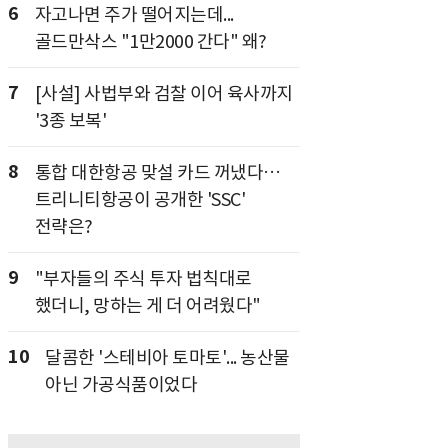
6
자고나면 주가 떨어지는데...
골드만삭스 "1만2000 간다" 왜?
7
[사설] 사법부와 검찰 이어 육사까지
'3종 보복'
8
통합 대한항공 맞설 카드 꺼냈다…
트리니티항공이 공개한 'SSC'
전략은?
9
"부자들의 주식 투자 법칙대로
했더니, 망하는 게 더 어려웠다"
10
달콤한 '스테비아 토마토'... 농산물
아닌 가공식품이었다