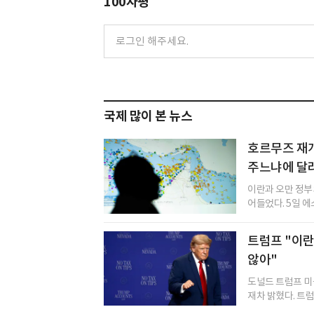
100자평
국제 많이 본 뉴스
호르무즈 재개
주느냐에 달
이란과 오만 정부
어들었다. 5일 에
트럼프 "이란
않아"
도널드 트럼프 미
재차 밝혔다. 트