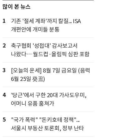
많이 본 뉴스
1
기존 '절세 계좌'까지 칼질... ISA
개편안에 개미들 분통
2
축구협회 '성접대' 감사보고서
나왔다… 월드컵·올림픽 심판 포함
3
[오늘의 운세] 8월 7일 금요일 (음력
6월 25일 癸丑)
4
'당근'에서 구한 20대 가사도우미,
어머니 유품 훔쳐가
5
"국가 폭력" "돈키호테 정책"...
서울시 부동산 토론회, 정부 난타