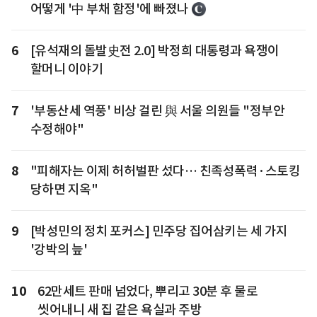
어떻게 '中 부채 함정'에 빠졌나
6
[유석재의 돌발史전 2.0] 박정희 대통령과 욕쟁이
할머니 이야기
7
'부동산세 역풍' 비상 걸린 與 서울 의원들 "정부안
수정해야"
8
"피해자는 이제 허허벌판 섰다… 친족성폭력·스토킹
당하면 지옥"
9
[박성민의 정치 포커스] 민주당 집어삼키는 세 가지
'강박의 늪'
10
62만세트 판매 넘었다, 뿌리고 30분 후 물로
씻어내니 새 집 같은 욕실과 주방