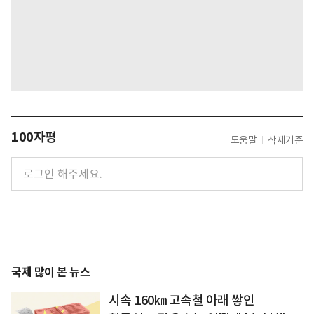
100자평
도움말
삭제기준
국제 많이 본 뉴스
시속 160㎞ 고속철 아래 쌓인