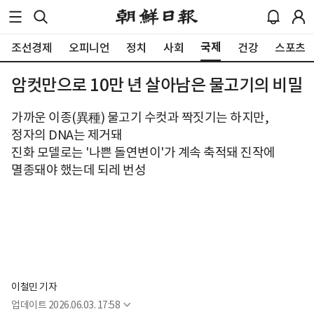
국제
조선경제
오피니언
정치
사회
건강
스포츠
암컷만으로 10만 년 살아남은 물고기의 비밀
가까운 이종(異種) 물고기 수컷과 짝짓기는 하지만,
정자의 DNA는 제거돼
진화 모델로는 '나쁜 돌연변이'가 계속 축적돼 진작에
멸종돼야 했는데 되레 번성
이철민 기자
업데이트
2026.06.03. 17:58