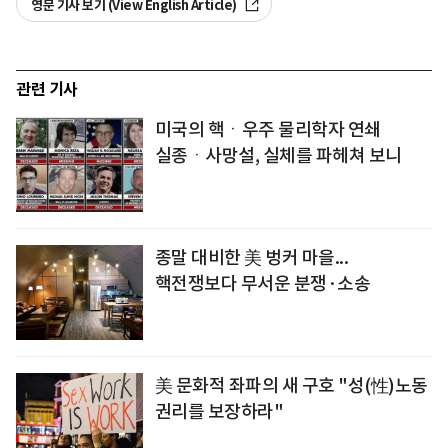
영문 기사 보기 (View English Article)
관련 기사
미국의 핵ㆍ우주 물리학자 연쇄
실종ㆍ사망설, 실체를 파헤쳐 보니
종말 대비한 美 벙커 마을...
핵전쟁보다 무서운 분쟁·소송
美 문화적 좌파의 새 구호 "성(性)노동
권리를 보장하라"