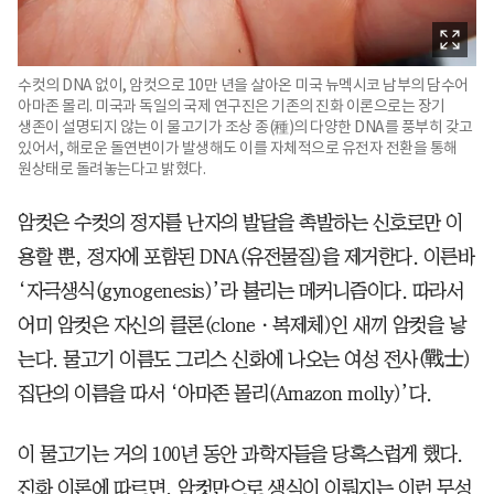
수컷의 DNA 없이, 암컷으로 10만 년을 살아온 미국 뉴멕시코 남부의 담수어
아마존 몰리. 미국과 독일의 국제 연구진은 기존의 진화 이론으로는 장기
생존이 설명되지 않는 이 물고기가 조상 종(種)의 다양한 DNA를 풍부히 갖고
있어서, 해로운 돌연변이가 발생해도 이를 자체적으로 유전자 전환을 통해
원상태로 돌려놓는다고 밝혔다.
암컷은 수컷의 정자를 난자의 발달을 촉발하는 신호로만 이
용할 뿐, 정자에 포함된 DNA(유전물질)을 제거한다. 이른바
‘자극생식(gynogenesis)’라 불리는 메커니즘이다. 따라서
어미 암컷은 자신의 클론(cloneㆍ복제체)인 새끼 암컷을 낳
는다. 물고기 이름도 그리스 신화에 나오는 여성 전사(戰士)
집단의 이름을 따서 ‘아마존 몰리(Amazon molly)’다.
이 물고기는 거의 100년 동안 과학자들을 당혹스럽게 했다.
진화 이론에 따르면, 암컷만으로 생식이 이뤄지는 이런 무성