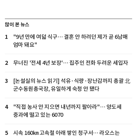
많이 본 뉴스
1
"9년 만에 여덟 식구… 결혼 안 하려던 제가 곧 6남매
엄마 돼요"
2
무너진 '전세 4년 보장'… 집주인 전화 두려운 세입자
3
[논설실의 뉴스 읽기] 석유·식량·장난감까지 총괄 北
군수동원총국장, 유일하게 숙청 안 됐다
4
"직접 농사 안 지으면 내년까지 팔아라"… 양도세
중과에 떨고 있는 6070
5
시속 160㎞ 고속철 아래 쌓인 청구서… 라오스는