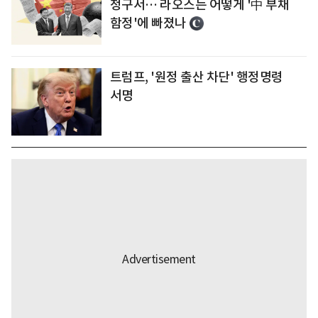
청구서… 라오스는 어떻게 '中 부채
함정'에 빠졌나
트럼프, '원정 출산 차단' 행정명령
서명