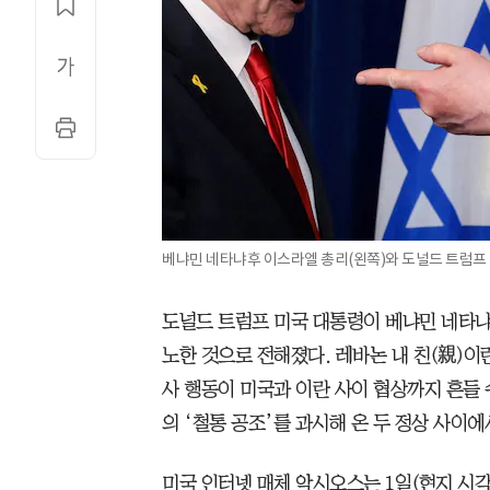
베냐민 네타냐후 이스라엘 총리(왼쪽)와 도널드 트럼프 
도널드 트럼프 미국 대통령이 베냐민 네타
노한 것으로 전해졌다. 레바논 내 친(親)이
사 행동이 미국과 이란 사이 협상까지 흔들
의 ‘철통 공조’를 과시해 온 두 정상 사이
미국 인터넷 매체 악시오스는 1일(현지 시