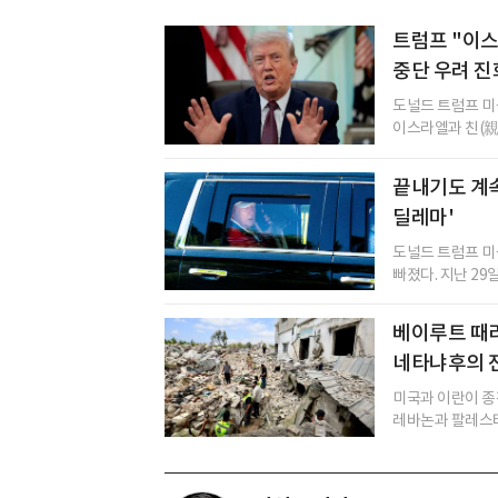
트럼프 "이스
중단 우려 진
도널드 트럼프 미
이스라엘과 친(親)
끝내기도 계
딜레마'
도널드 트럼프 미
빠졌다. 지난 29
베이루트 때리
네타냐후의 
미국과 이란이 종
레바논과 팔레스타