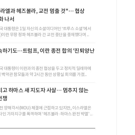
라엘과 헤즈볼라, 교전 멈출 것"… 협상
화 나서
국 대통령은 1일 자신의 소셜미디어인 ‘트루스 소셜’에서
이란 무장 정파 헤즈볼라 간 교전 중단을 중재했다며 ...
속하기도…트럼프, 이란 종전 합의 '진퇴양난
국 대통령이 이란과의 종전 협상을 두고 정치적 딜레마에
일 백악관 참모들과 약 2시간 동안 상황실 회의를 가졌...
고 하마스 새 지도자 사살… 멈추지 않는
전쟁
전 양해각서(MOU) 체결에 근접하고 있지만, 이스라엘은
인 가자지구를 폭격하며 ‘헤즈볼라·하마스 완전 박멸’ ...