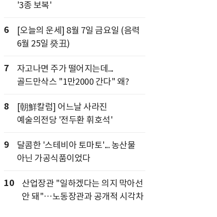
'3종 보복'
6
[오늘의 운세] 8월 7일 금요일 (음력
6월 25일 癸丑)
7
자고나면 주가 떨어지는데...
골드만삭스 "1만2000 간다" 왜?
8
[朝鮮칼럼] 어느날 사라진
예술의전당 '전두환 휘호석'
9
달콤한 '스테비아 토마토'... 농산물
아닌 가공식품이었다
10
산업장관 "일하겠다는 의지 막아선
안 돼"…노동장관과 공개적 시각차