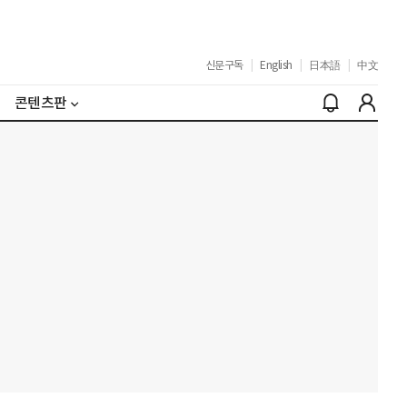
신문구독
|
English
|
日本語
|
中文
콘텐츠판