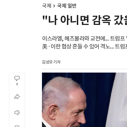
국제
국제 일반
"나 아니면 감옥 갔
이스라엘, 헤즈볼라와 교전에... 트럼프 
美·이란 협상 흔들 수 있어 격노... 트
김성모 기자
0