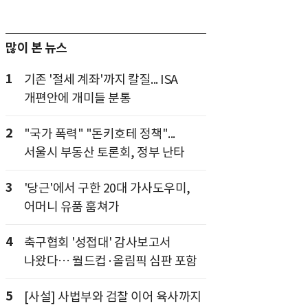
많이 본 뉴스
1
기존 '절세 계좌'까지 칼질... ISA
개편안에 개미들 분통
2
"국가 폭력" "돈키호테 정책"...
서울시 부동산 토론회, 정부 난타
3
'당근'에서 구한 20대 가사도우미,
어머니 유품 훔쳐가
4
축구협회 '성접대' 감사보고서
나왔다… 월드컵·올림픽 심판 포함
5
[사설] 사법부와 검찰 이어 육사까지