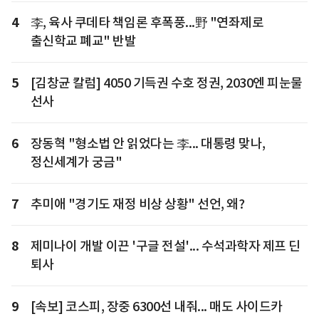
4
李, 육사 쿠데타 책임론 후폭풍...野 "연좌제로
출신학교 폐교" 반발
5
[김창균 칼럼] 4050 기득권 수호 정권, 2030엔 피눈물
선사
6
장동혁 "형소법 안 읽었다는 李... 대통령 맞나,
정신세계가 궁금"
7
추미애 "경기도 재정 비상 상황" 선언, 왜?
8
제미나이 개발 이끈 '구글 전설'... 수석과학자 제프 딘
퇴사
9
[속보] 코스피, 장중 6300선 내줘... 매도 사이드카