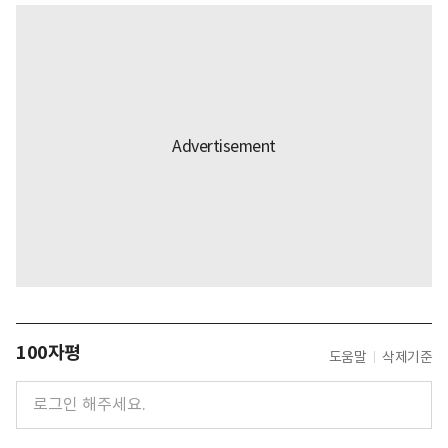
100자평
도움말
삭제기준