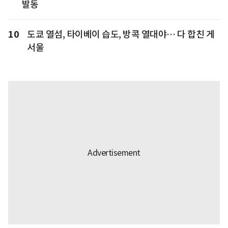
발동
10
도쿄 열섬, 타이베이 습도, 방콕 열대야… 다 합친 게
서울