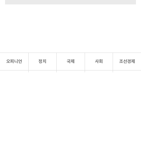
오피니언
정치
국제
사회
조선경제
문화·
조선
스포츠
건강
조선몰
연예
리더스
조선일보 공식 SNS
개인정보처리방침
사이트맵
Copyright 조선일보 All rights reserved. 무단 전재 및 재배포 금지.