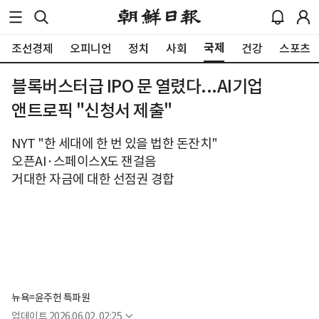
국제
조선경제
오피니언
정치
사회
건강
스포츠
블록버스터급 IPO 문 열렸다...AI기업
앤트로픽 "신청서 제출"
NYT "한 세대에 한 번 있을 법한 돈잔치"
오픈AI·스페이스X도 잰걸음
거대한 자금에 대한 선점권 경합
뉴욕=윤주헌 특파원
업데이트
2026.06.02. 02:25