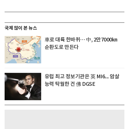
국제 많이 본 뉴스
車로 대륙 한바퀴… 中, 2만7000㎞
순환도로 만든다
유럽 최고 정보기관은 英 MI6... 암살
능력 탁월한 건 佛 DGSE