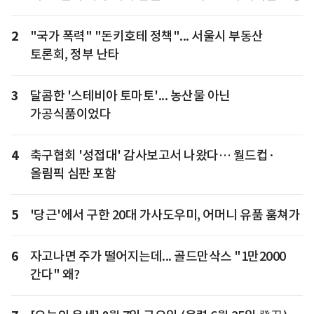
2
"국가 폭력" "돈키호테 정책"... 서울시 부동산
토론회, 정부 난타
3
달콤한 '스테비아 토마토'... 농산물 아닌
가공식품이었다
4
축구협회 '성접대' 감사보고서 나왔다… 월드컵·
올림픽 심판 포함
5
'당근'에서 구한 20대 가사도우미, 어머니 유품 훔쳐가
6
자고나면 주가 떨어지는데... 골드만삭스 "1만2000
간다" 왜?