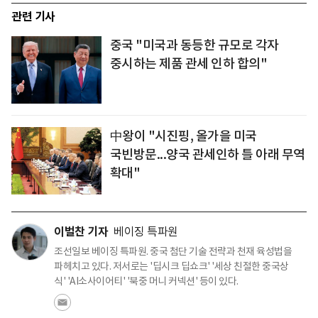
관련 기사
중국 "미국과 동등한 규모로 각자
중시하는 제품 관세 인하 합의"
中왕이 "시진핑, 올가을 미국
국빈방문...양국 관세인하 틀 아래 무역
확대"
이벌찬 기자
베이징 특파원
조선일보 베이징 특파원. 중국 첨단 기술 전략과 천재 육성법을
파헤치고 있다. 저서로는 '딥시크 딥쇼크' '세상 친절한 중국상
식' 'AI소사이어티' '북중 머니 커넥션' 등이 있다.