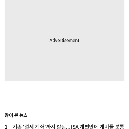
많이 본 뉴스
1
기존 '절세 계좌'까지 칼질... ISA 개편안에 개미들 분통