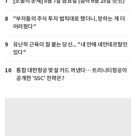
7
[오늘의 운세] 8월 7일 금요일 (음력 6월 25일 癸丑)
8
"부자들의 주식 투자 법칙대로 했더니, 망하는 게 더
어려웠다"
9
유난히 근육이 잘 붙는 당신... "내 안에 네안데르탈인
있다"
10
통합 대한항공 맞설 카드 꺼냈다… 트리니티항공이
공개한 'SSC' 전략은?