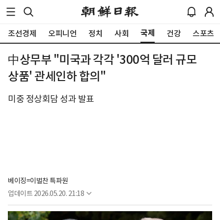
국제
조선경제
오피니언
정치
사회
건강
스포츠
中상무부 "미국과 각각 '300억 달러 규모
상품' 관세인하 합의"
미중 정상회담 성과 발표
베이징=이벌찬 특파원
업데이트
2026.05.20. 21:18