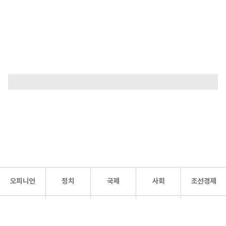
오피니언
정치
국제
사회
조선경제
문화·
조선
스포츠
건강
조선몰
연예
리더스