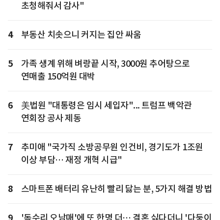
초청해줘서 감사"
4
부동산 치솟으니 커지는 집안 싸움
5
가족 생계 위해 벼랑끝 시작, 3000원 추어탕으로
연매출 150억원 대박
6
美법원 "대통령은 임시 세입자"... 트럼프 백악관
연회장 공사 제동
7
추미애 "국가직 소방공무원 인건비, 경기도가 1조원
이상 부담… 재정 개혁 시급"
8
스마트폰 배터리 유난히 빨리 닳는 분, 5가지 해결 방법
9
'독수리 오남매'에 또 한명 더… 결혼 싫다더니 '다둥이