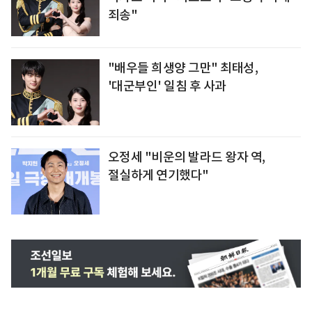
죄송"
"배우들 희생양 그만" 최태성,
'대군부인' 일침 후 사과
오정세 "비운의 발라드 왕자 역,
절실하게 연기했다"