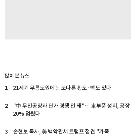
많이 본 뉴스
1
21세기 무릉도원에는 또다른 황도·백도 있다
2
"中 무인공장과 단가 경쟁 안 돼"… 車부품 성지, 공장
20% 멈췄다
3
손현보 목사, 美 백악관서 트럼프 접견 "가족