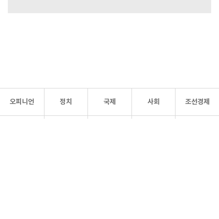
오피니언
정치
국제
사회
조선경제
문화·
조선
스포츠
건강
조선몰
연예
리더스
조선일보 공식 SNS
개인정보처리방침
사이트맵