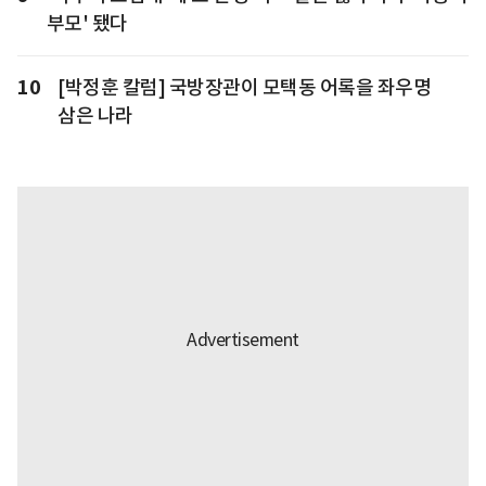
부모' 됐다
10
[박정훈 칼럼] 국방장관이 모택동 어록을 좌우명
삼은 나라