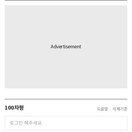
100자평
도움말
삭제기준