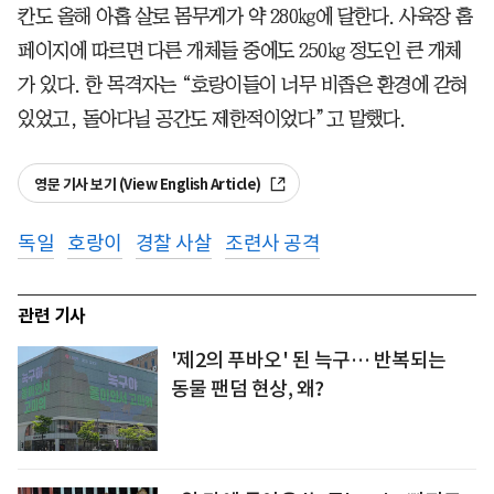
칸도 올해 아홉 살로 몸무게가 약 280㎏에 달한다. 사육장 홈
페이지에 따르면 다른 개체들 중에도 250㎏ 정도인 큰 개체
가 있다. 한 목격자는 “호랑이들이 너무 비좁은 환경에 갇혀
있었고, 돌아다닐 공간도 제한적이었다”고 말했다.
영문 기사 보기 (View English Article)
독일
호랑이
경찰 사살
조련사 공격
관련 기사
'제2의 푸바오' 된 늑구… 반복되는
동물 팬덤 현상, 왜?