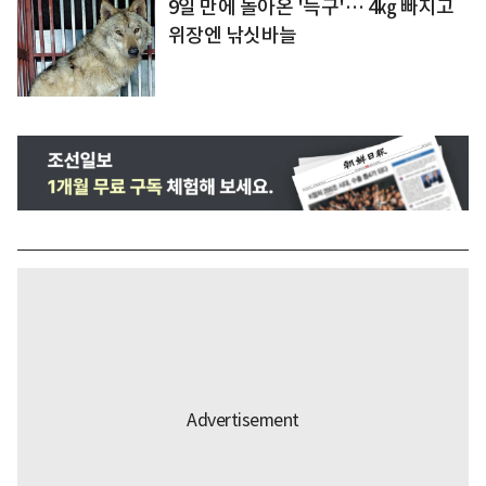
9일 만에 돌아온 '늑구'… 4㎏ 빠지고
위장엔 낚싯바늘