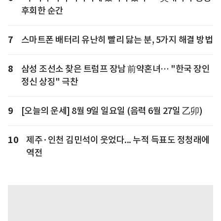
후회한 순간
7
스마트폰 배터리 유난히 빨리 닳는 분, 5가지 해결 방법
8
삼성 조선소 찾은 트럼프 장남 前약혼녀… "한국 장인
정신 상징" 극찬
9
[오늘의 운세] 8월 9일 일요일 (음력 6월 27일 乙卯)
10
제주·인천 김민석이 웃었다... 누적 득표도 정청래에
역전