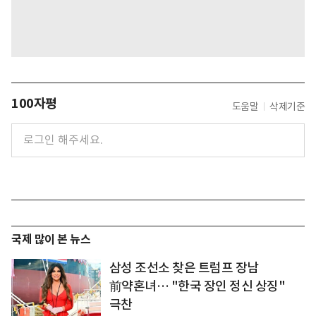
100자평
도움말
삭제기준
국제 많이 본 뉴스
삼성 조선소 찾은 트럼프 장남
前약혼녀… "한국 장인 정신 상징"
극찬