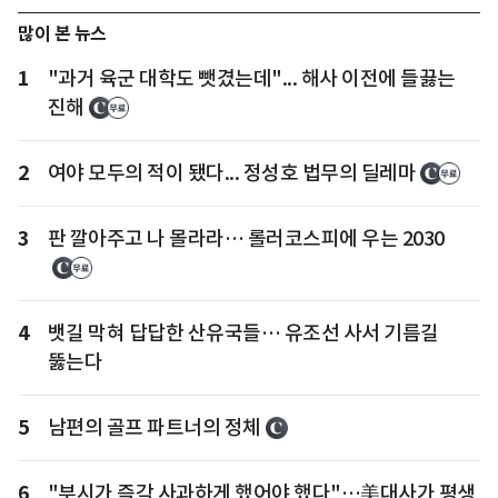
많이 본 뉴스
1
"과거 육군 대학도 뺏겼는데"... 해사 이전에 들끓는
진해
2
여야 모두의 적이 됐다... 정성호 법무의 딜레마
3
판 깔아주고 나 몰라라… 롤러코스피에 우는 2030
4
뱃길 막혀 답답한 산유국들… 유조선 사서 기름길
뚫는다
5
남편의 골프 파트너의 정체
6
"부시가 즉각 사과하게 했어야 했다"…美대사가 평생