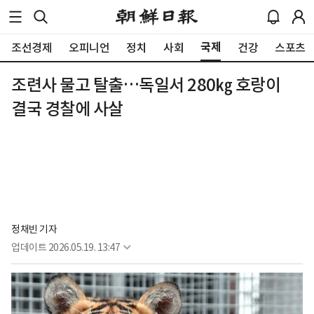
국제
조선경제
오피니언
정치
사회
건강
스포츠
조련사 물고 탈출…독일서 280㎏ 호랑이
결국 경찰에 사살
정채빈 기자
업데이트
2026.05.19. 13:47