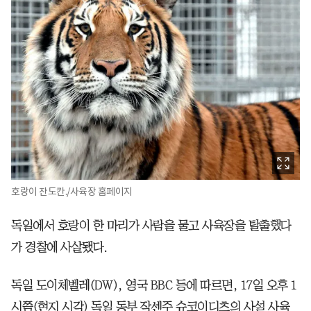
호랑이 잔도칸./사육장 홈페이지
독일에서 호랑이 한 마리가 사람을 물고 사육장을 탈출했다
가 경찰에 사살됐다.
독일 도이체벨레(DW), 영국 BBC 등에 따르면, 17일 오후 1
시쯤(현지 시각) 독일 동부 작센주 슈코이디츠의 사설 사육