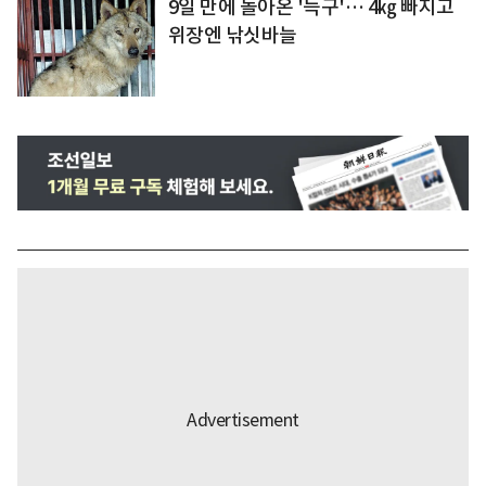
9일 만에 돌아온 '늑구'… 4㎏ 빠지고
위장엔 낚싯바늘