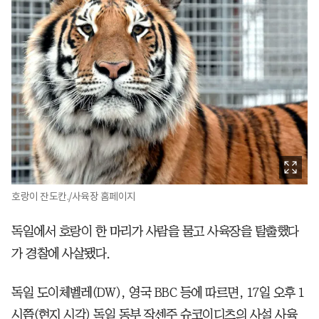
호랑이 잔도칸./사육장 홈페이지
독일에서 호랑이 한 마리가 사람을 물고 사육장을 탈출했다
가 경찰에 사살됐다.
독일 도이체벨레(DW), 영국 BBC 등에 따르면, 17일 오후 1
시쯤(현지 시각) 독일 동부 작센주 슈코이디츠의 사설 사육