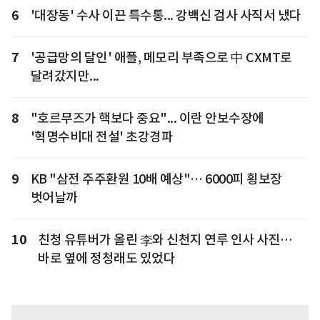
6
'대장동' 수사 이끈 특수통... 강백신 검사 사직서 냈다
7
'공급망의 달인' 애플, 메모리 부족으로 中 CXMT로
달려갔지만...
8
"호르무즈가 핵보다 중요"... 이란 안보수장에
'혁명수비대 전설' 초강경파
9
KB "삼전 주주환원 10배 예상"… 6000피 횡보장
벗어날까
10
친청 유튜버가 올린 李와 신천지 연루 인사 사진…
바로 옆에 정청래도 있었다