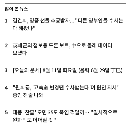
많이 본 뉴스
1
김건희, 명품 선물 추궁받자... "다른 영부인들 수사는
다 해봤냐"
2
英해군의 첩보용 드론 보트, 中으로 몰래 데이터
보냈다
3
[오늘의 운세] 8월 11일 화요일 (음력 6월 29일 丁巳)
4
"원희룡, '고속道 변경땐 수사받는다'며 원안 지시"
증인 진술 나와
5
태풍 '찬홈' 오면 35도 폭염 꺾일까… "일시적으로
완화되도 이어질 것"