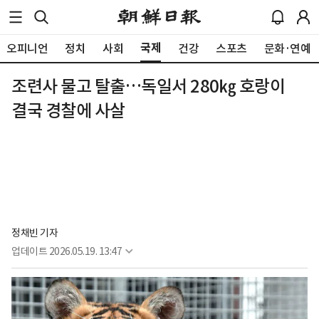
국제
오피니언
정치
사회
건강
스포츠
문화·연예
조련사 물고 탈출…독일서 280㎏ 호랑이
결국 경찰에 사살
정채빈 기자
업데이트
2026.05.19. 13:47