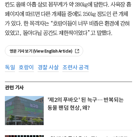
칸도 올해 아홉 살로 몸무게가 약 280㎏에 달한다. 사육장 홈
페이지에 따르면 다른 개체들 중에도 250㎏ 정도인 큰 개체
가 있다. 한 목격자는 “호랑이들이 너무 비좁은 환경에 갇혀
있었고, 돌아다닐 공간도 제한적이었다”고 말했다.
영문 기사 보기 (View English Article)
독일
호랑이
경찰 사살
조련사 공격
관련 기사
'제2의 푸바오' 된 늑구… 반복되는
동물 팬덤 현상, 왜?