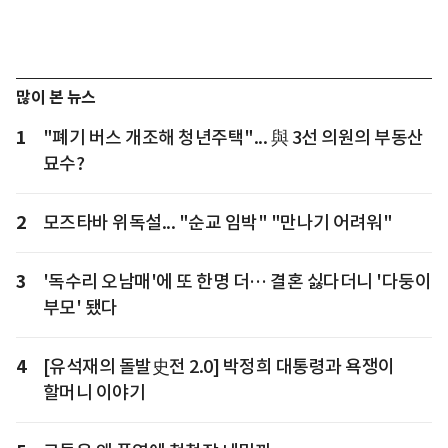
많이 본 뉴스
1
"폐기 버스 개조해 청년주택"... 與 3선 의원의 부동산
묘수?
2
모즈타바 위독설... "순교 임박" "만나기 어려워"
3
'독수리 오남매'에 또 한명 더… 결혼 싫다더니 '다둥이
부모' 됐다
4
[유석재의 돌발史전 2.0] 박정희 대통령과 욕쟁이
할머니 이야기