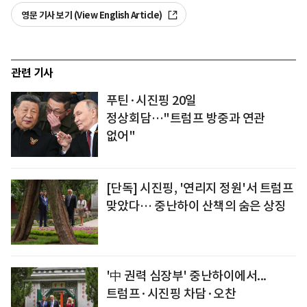
영문 기사 보기 (View English Article)
관련 기사
푸틴·시진핑 20일
정상회담…"트럼프 방중과 연관
없어"
[단독] 시진핑, '연리지 정원'서 트럼프
맞았다… 중난하이 산책의 숨은 상징
'中 권력 심장부' 중난하이에서...
트럼프·시진핑 차담·오찬