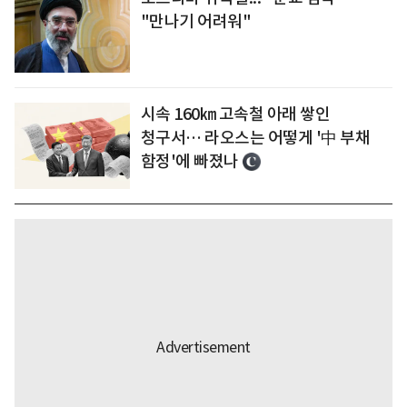
"만나기 어려워"
시속 160㎞ 고속철 아래 쌓인
청구서… 라오스는 어떻게 '中 부채
함정'에 빠졌나