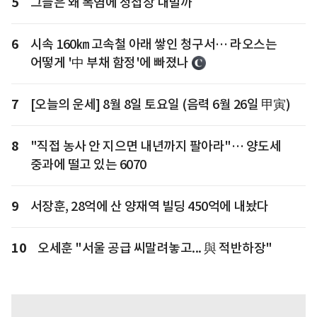
5
그들은 왜 폭염에 청첩장 내밀까
6
시속 160㎞ 고속철 아래 쌓인 청구서… 라오스는
어떻게 '中 부채 함정'에 빠졌나
7
[오늘의 운세] 8월 8일 토요일 (음력 6월 26일 甲寅)
8
"직접 농사 안 지으면 내년까지 팔아라"… 양도세
중과에 떨고 있는 6070
9
서장훈, 28억에 산 양재역 빌딩 450억에 내놨다
10
오세훈 "서울 공급 씨말려놓고... 與 적반하장"