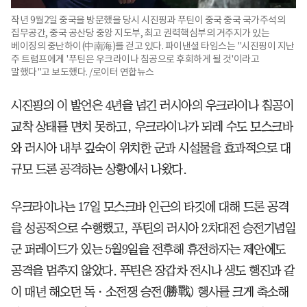
작년 9월2일 중국을 방문했을 당시 시진핑과 푸틴이 중국 중국 국가주석의
집무공간, 중국 공산당 중앙 지도부, 최고 권력핵심부의 거주지가 있는
베이징의 중난하이(中南海)를 걷고 있다. 파이낸셜 타임스는 "시진핑이 지난
주 트럼프에게 '푸틴은 우크라이나 침공으로 후회하게 될 것'이라고
말했다"고 보도했다. /로이터 연합뉴스
시진핑의 이 발언은 4년을 넘긴 러시아의 우크라이나 침공이
교착 상태를 면치 못하고, 우크라이나가 되레 수도 모스크바
와 러시아 내부 깊숙이 위치한 군과 시설물을 효과적으로 대
규모 드론 공격하는 상황에서 나왔다.
우크라이나는 17일 모스크바 인근의 타깃에 대해 드론 공격
을 성공적으로 수행했고, 푸틴의 러시아 2차대전 승전기념일
군 퍼레이드가 있는 5월9일을 전후해 휴전하자는 제안에도
공격을 멈추지 않았다. 푸틴은 장갑차 전시나 생도 행진과 같
이 매년 해오던 독ㆍ소전쟁 승전(勝戰) 행사를 크게 축소해