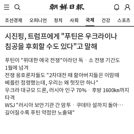
국제
조선경제
오피니언
정치
사회
건강
스포츠
시진핑, 트럼프에게 "푸틴은 우크라이나
침공을 후회할 수도 있다"고 말해
푸틴이 "위대한 애국 전쟁"이라던 독ㆍ소 전쟁 기간도
1월에 넘겨
전쟁 옹호론자들도 "2차대전 때 할아버지들은 이맘때
베를린 점령했는데, 우리는 왜 헛짓만 하나"
우크라 대규모 드론, 러시아 인구 70%ㆍ후방 1600㎞까지
타격
WSJ "러시아 보안기관 간 암투ㆍ쿠데타 설까지 돌아…
길어질수록 푸틴 약점만 노출돼"