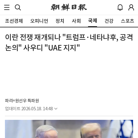
국제
조선경제
오피니언
정치
사회
건강
스포츠
이란 전쟁 재개되나 "트럼프·네타냐후, 공격
논의" 사우디 "UAE 지지"
파리=원선우 특파원
업데이트
2026.05.18. 14:48