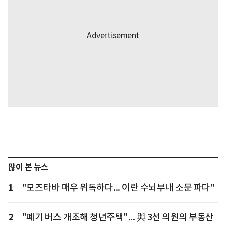
많이 본 뉴스
1
"모즈타바 매우 위독하다... 이란 수뇌부내 소문 파다"
2
"폐기 버스 개조해 청년주택"... 與 3선 의원의 부동산