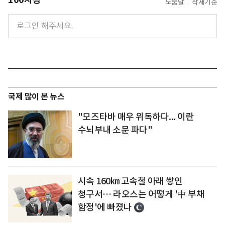
도움말
삭제기준
국제 많이 본 뉴스
"모즈타바 매우 위독하다... 이란
수뇌부내 소문 파다"
시속 160㎞ 고속철 아래 쌓인
청구서… 라오스는 어떻게 '中 부채
함정'에 빠졌나