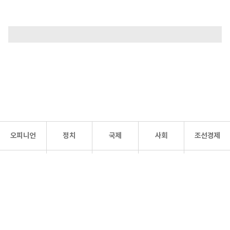
오피니언
정치
국제
사회
조선경제
문화·
조선
스포츠
건강
조선몰
연예
리더스
조선일보 공식 SNS