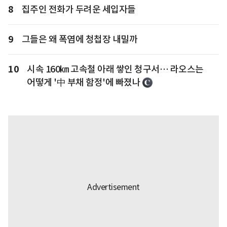
8
집주인 전화가 두려운 세입자들
9
그들은 왜 폭염에 청첩장 내밀까
10
시속 160㎞ 고속철 아래 쌓인 청구서… 라오스는
어떻게 '中 부채 함정'에 빠졌나