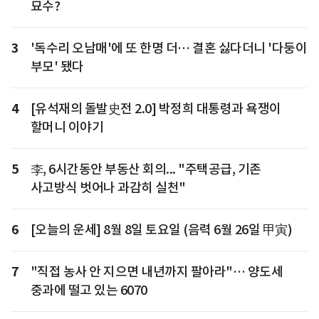
묘수?
3
'독수리 오남매'에 또 한명 더… 결혼 싫다더니 '다둥이
부모' 됐다
4
[유석재의 돌발史전 2.0] 박정희 대통령과 욕쟁이
할머니 이야기
5
李, 6시간동안 부동산 회의... "주택공급, 기존
사고방식 벗어나 과감히 실천"
6
[오늘의 운세] 8월 8일 토요일 (음력 6월 26일 甲寅)
7
"직접 농사 안 지으면 내년까지 팔아라"… 양도세
중과에 떨고 있는 6070