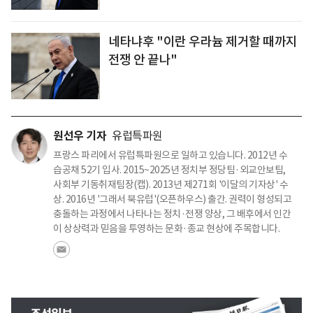
네타냐후 "이란 우라늄 제거할 때까지
전쟁 안 끝나"
원선우 기자
유럽특파원
프랑스 파리에서 유럽특파원으로 일하고 있습니다. 2012년 수
습공채 52기 입사. 2015~2025년 정치부 정당팀·외교안보팀,
사회부 기동취재팀장(캡). 2013년 제271회 '이달의 기자상' 수
상. 2016년 '그래서 북유럽'(오픈하우스) 출간. 권력이 형성되고
충돌하는 과정에서 나타나는 정치·전쟁 양상, 그 배후에서 인간
이 상상력과 믿음을 투영하는 문화·종교 현상에 주목합니다.