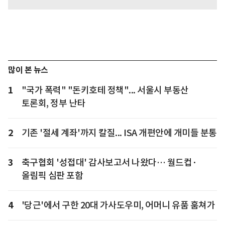
많이 본 뉴스
1
"국가 폭력" "돈키호테 정책"... 서울시 부동산
토론회, 정부 난타
2
기존 '절세 계좌'까지 칼질... ISA 개편안에 개미들 분통
3
축구협회 '성접대' 감사보고서 나왔다… 월드컵·
올림픽 심판 포함
4
'당근'에서 구한 20대 가사도우미, 어머니 유품 훔쳐가