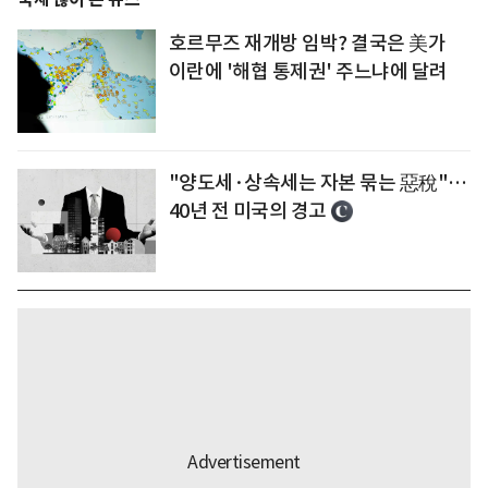
호르무즈 재개방 임박? 결국은 美가
이란에 '해협 통제권' 주느냐에 달려
"양도세·상속세는 자본 묶는 惡稅"…
40년 전 미국의 경고