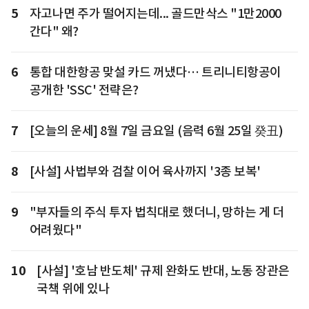
5
자고나면 주가 떨어지는데... 골드만삭스 "1만2000
간다" 왜?
6
통합 대한항공 맞설 카드 꺼냈다… 트리니티항공이
공개한 'SSC' 전략은?
7
[오늘의 운세] 8월 7일 금요일 (음력 6월 25일 癸丑)
8
[사설] 사법부와 검찰 이어 육사까지 '3종 보복'
9
"부자들의 주식 투자 법칙대로 했더니, 망하는 게 더
어려웠다"
10
[사설] '호남 반도체' 규제 완화도 반대, 노동 장관은
국책 위에 있나