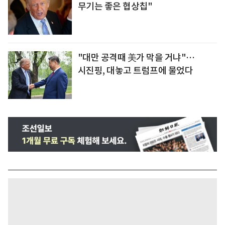
무기는 좋은 협상칩"
"대만 공격때 美가 막을 거냐"…
시진핑, 대놓고 트럼프에 물었다