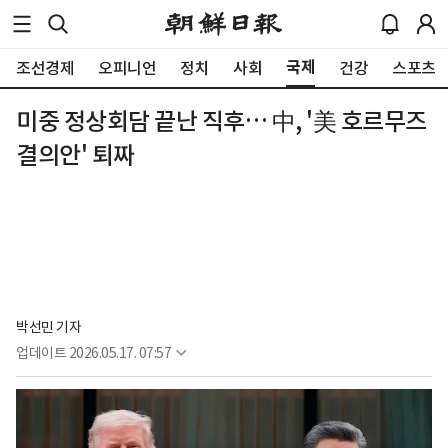
국제
조선경제
오피니언
정치
사회
건강
스포츠
미중 정상회담 끝난 직후… 中, '美 호르무즈
결의안' 퇴짜
박선민 기자
업데이트
2026.05.17. 07:57