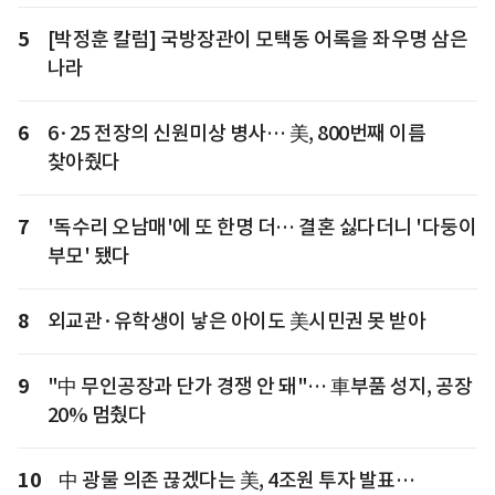
5
[박정훈 칼럼] 국방장관이 모택동 어록을 좌우명 삼은
나라
6
6·25 전장의 신원미상 병사… 美, 800번째 이름
찾아줬다
7
'독수리 오남매'에 또 한명 더… 결혼 싫다더니 '다둥이
부모' 됐다
8
외교관·유학생이 낳은 아이도 美시민권 못 받아
9
"中 무인공장과 단가 경쟁 안 돼"… 車부품 성지, 공장
20% 멈췄다
10
中 광물 의존 끊겠다는 美, 4조원 투자 발표…