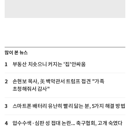
많이 본 뉴스
1
부동산 치솟으니 커지는 '집'안싸움
2
손현보 목사, 美 백악관서 트럼프 접견 "가족
초청해줘서 감사"
3
스마트폰 배터리 유난히 빨리 닳는 분, 5가지 해결 방법
4
압수수색·심판 성 접대 논란... 축구협회, 고개 숙였다