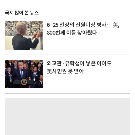
국제 많이 본 뉴스
6·25 전장의 신원미상 병사… 美,
800번째 이름 찾아줬다
외교관·유학생이 낳은 아이도
美시민권 못 받아