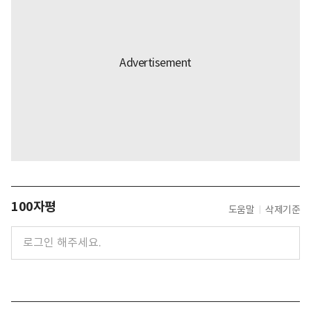
100자평
도움말
삭제기준