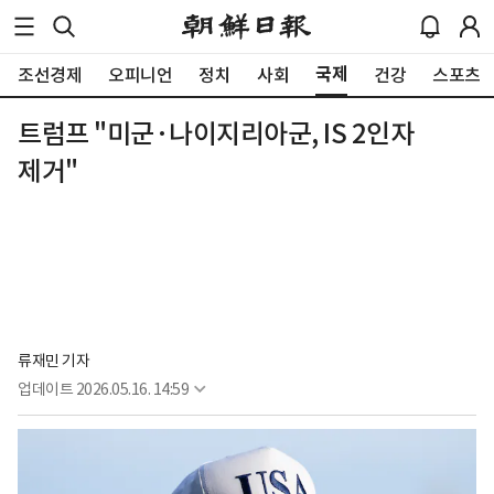
국제
조선경제
오피니언
정치
사회
건강
스포츠
트럼프 "미군·나이지리아군, IS 2인자
제거"
류재민 기자
업데이트
2026.05.16. 14:59